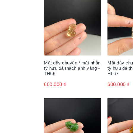
Mặt dây chuyền / mặt nhẫn
Mặt dây chu
tỳ hưu đá thạch anh vàng -
tỳ hưu đá th
TH66
HL67
600.000
₫
600.000
₫