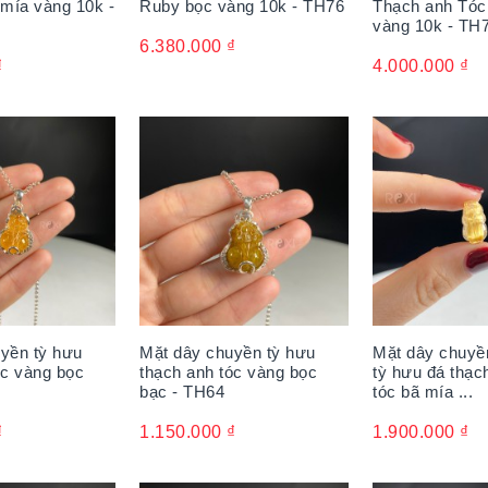
 mía vàng 10k -
Ruby bọc vàng 10k - TH76
Thạch anh Tóc
vàng 10k - TH
6.380.000
₫
₫
4.000.000
₫
yền tỳ hưu
Mặt dây chuyền tỳ hưu
Mặt dây chuyề
óc vàng bọc
thạch anh tóc vàng bọc
tỳ hưu đá thạc
bạc - TH64
tóc bã mía ...
₫
1.150.000
₫
1.900.000
₫