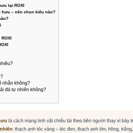
hưu tại ROXI
ỳ hưu – nên chọn kiểu nào?
nào?
i
i ROXI
 ROXI
nhiêu?
o?
 ổ nhẫn không?
hải đá tự nhiên không?
hưu
là cách mang linh vật chiêu tài theo bên người thay vì bày 
 nhiên
: thạch anh tóc vàng – tóc đen, thạch anh tím, hồng, trắn