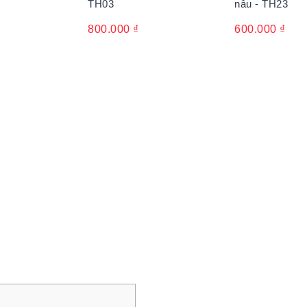
TH03
nâu - TH23
800.000
₫
600.000
₫