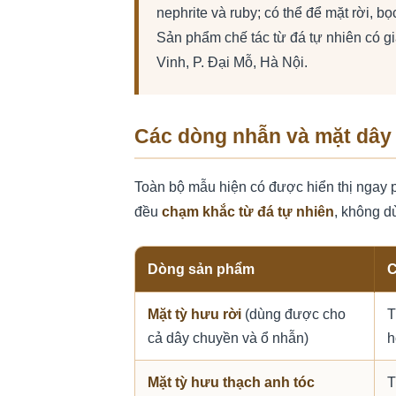
nephrite và ruby; có thể để mặt rời, 
Sản phẩm chế tác từ đá tự nhiên có g
Vinh, P. Đại Mỗ, Hà Nội.
Các dòng nhẫn và mặt dây 
Toàn bộ mẫu hiện có được hiển thị ngay 
đều
chạm khắc từ đá tự nhiên
, không d
Dòng sản phẩm
C
Mặt tỳ hưu rời
(dùng được cho
T
cả dây chuyền và ổ nhẫn)
h
Mặt tỳ hưu thạch anh tóc
T