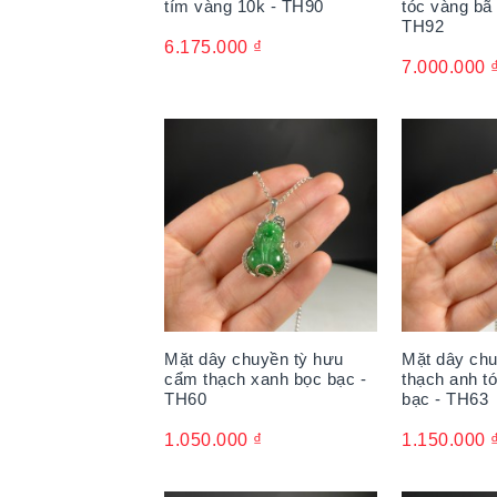
tím vàng 10k - TH90
tóc vàng bã
TH92
6.175.000
₫
7.000.000
Mặt dây chuyền tỳ hưu
Mặt dây chu
cẩm thạch xanh bọc bạc -
thạch anh t
TH60
bạc - TH63
1.050.000
₫
1.150.000