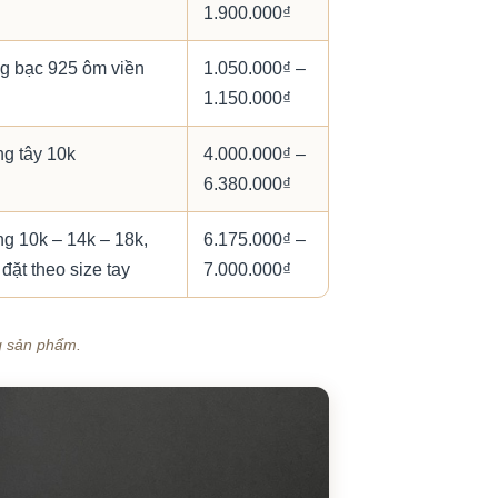
1.900.000₫
g bạc 925 ôm viền
1.050.000₫ –
1.150.000₫
g tây 10k
4.000.000₫ –
6.380.000₫
g 10k – 14k – 18k,
6.175.000₫ –
đặt theo size tay
7.000.000₫
ng sản phẩm.