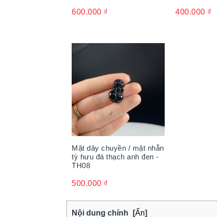
600.000
₫
400.000
₫
Mặt dây chuyền / mặt nhẫn
tỳ hưu đá thạch anh đen -
TH08
500.000
₫
Nội dung chính
[
Ẩn
]