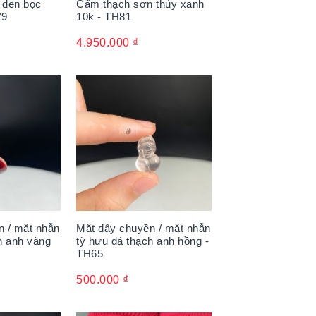
 đen bọc
Cẩm thạch sơn thủy xanh
79
10k - TH81
4.950.000
₫
n / mặt nhẫn
Mặt dây chuyền / mặt nhẫn
h anh vàng
tỳ hưu đá thạch anh hồng -
TH65
500.000
₫