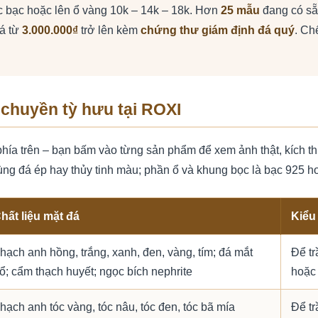
bọc bạc hoặc lên ổ vàng 10k – 14k – 18k. Hơn
25 mẫu
đang có sẵ
iá từ
3.000.000₫
trở lên kèm
chứng thư giám định đá quý
. Ch
chuyền tỳ hưu tại ROXI
phía trên – bạn bấm vào từng sản phẩm để xem ảnh thật, kích t
ùng đá ép hay thủy tinh màu; phần ổ và khung bọc là bạc 925 ho
hất liệu mặt đá
Kiểu
hạch anh hồng, trắng, xanh, đen, vàng, tím; đá mắt
Để tr
ổ; cẩm thạch huyết; ngọc bích nephrite
hoặc 
hạch anh tóc vàng, tóc nâu, tóc đen, tóc bã mía
Để tr