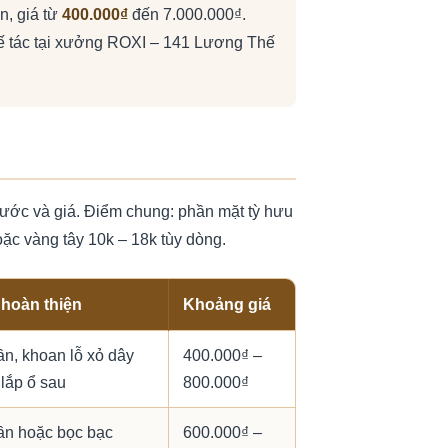
n, giá từ
400.000₫
đến 7.000.000₫.
ế tác tại xưởng ROXI – 141 Lương Thế
hước và giá. Điểm chung: phần mặt tỳ hưu
ặc vàng tây 10k – 18k tùy dòng.
 hoàn thiện
Khoảng giá
ần, khoan lỗ xỏ dây
400.000₫ –
lắp ổ sau
800.000₫
ần hoặc bọc bạc
600.000₫ –