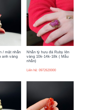
n / mặt nhẫn
Nhẫn tỳ hưu đá Ruby lên
h anh vàng
vàng 10k-14k-18k ( Mẫu
nhẫn)
Liên hệ: 0972620000