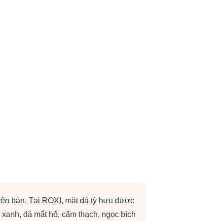
trên bàn. Tại ROXI, mặt đá tỳ hưu được
g, xanh, đá mắt hổ, cẩm thạch, ngọc bích