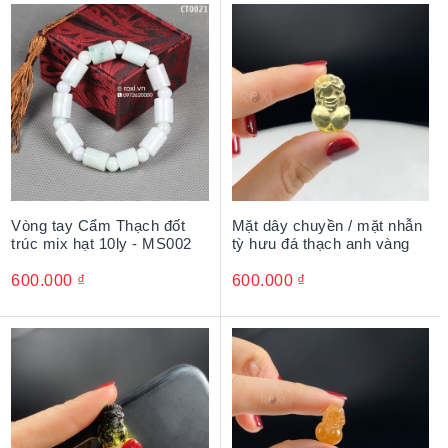
Vòng tay Cẩm Thạch đốt
Mặt dây chuyền / mặt nhẫn
trúc mix hạt 10ly - MS002
tỳ hưu đá thạch anh vàng
600.000
₫
600.000
₫