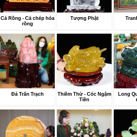
Cá Rồng - Cá chép hóa
Tượng Phật
Tran
rồng
Đá Trấn Trạch
Thiềm Thừ - Cóc Ngậm
Long Quy
Tiền