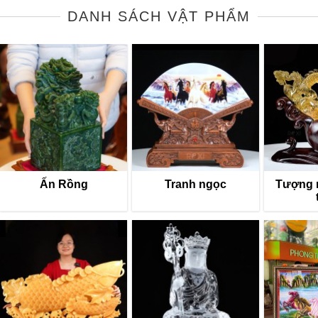
DANH SÁCH VẬT PHẨM
Ấn Rồng
Tranh ngọc
Tượng 