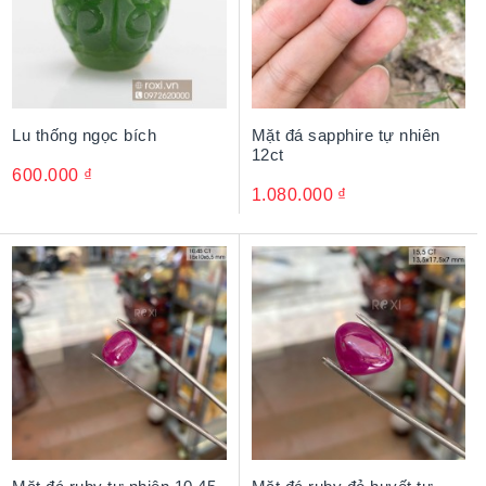
Lu thống ngọc bích
Mặt đá sapphire tự nhiên
12ct
600.000
₫
1.080.000
₫