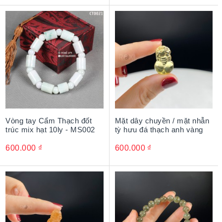
Vòng tay Cẩm Thạch đốt
Mặt dây chuyền / mặt nhẫn
trúc mix hạt 10ly - MS002
tỳ hưu đá thạch anh vàng
600.000
₫
600.000
₫