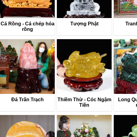
Cá Rồng - Cá chép hóa
Tượng Phật
Tran
rồng
Đá Trấn Trạch
Thiềm Thừ - Cóc Ngậm
Long Quy
Tiền