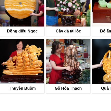
Đồng điếu Ngọc
Cây đá tài lộc
Bộ ấm
Thuyền Buồm
Gỗ Hóa Thạch
Quà 