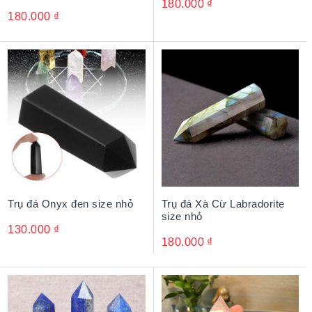
180.000
₫
180.000
₫
Trụ đá Onyx đen size nhỏ
Trụ đá Xà Cừ Labradorite
size nhỏ
130.000
₫
180.000
₫