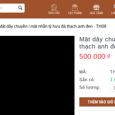
QUẢ CẦU
VẬT PHẨM
QUÀ TẶNG
LI
Mặt dây chuyền / mặt nhẫn tỳ hưu đá thạch anh đen - TH08
Mặt dây chu
thạch anh đ
500.000
₫
MÃ:
T
Sẵn có:
1
Số lượng:
THÊM VÀO GIỎ