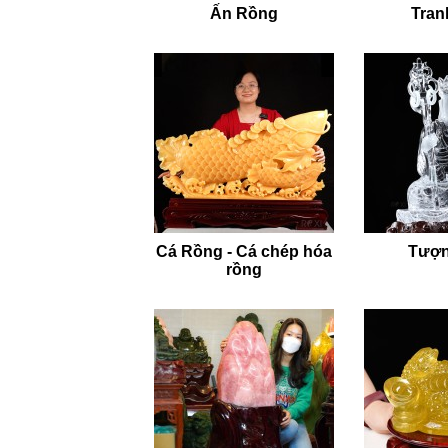
Ấn Rồng
Tran
Cá Rồng - Cá chép hóa
Tượn
rồng