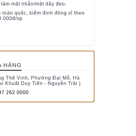
u làm mặt nhẫn/mặt dây đeo.
h toàn quốc, kiểm định đóng vỉ theo
0.000đ/sp
A HÀNG
g Thế Vinh, Phường Đại Mỗ, Hà
tư Khuất Duy Tiến - Nguyễn Trãi )
7 262 0000