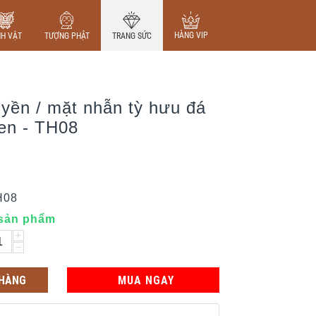
HÀNG VIP
NH VẬT
TƯỢNG PHẬT
TRANG SỨC
yền / mặt nhẫn tỳ hưu đá
en - TH08
H08
 sản phẩm
+
−
 HÀNG
MUA NGAY