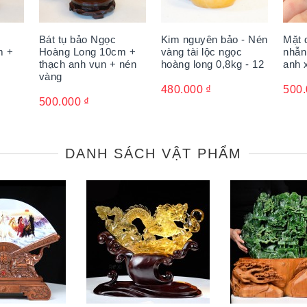
Bát tụ bảo Ngọc
Kim nguyên bảo - Nén
Mặt 
m +
Hoàng Long 10cm +
vàng tài lộc ngọc
nhẫn
thạch anh vụn + nén
hoàng long 0,8kg - 12
anh 
vàng
480.000
₫
500
500.000
₫
DANH SÁCH VẬT PHẨM