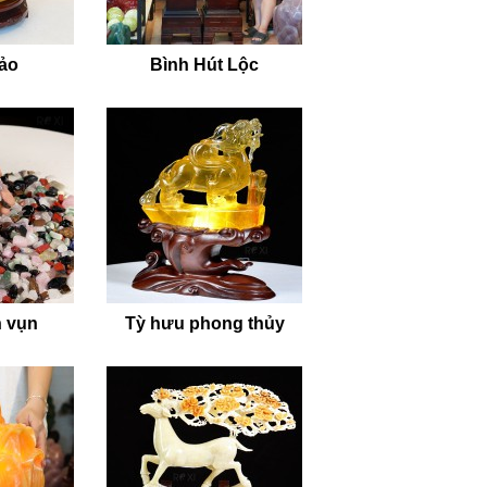
bảo
Bình Hút Lộc
 vụn
Tỳ hưu phong thủy