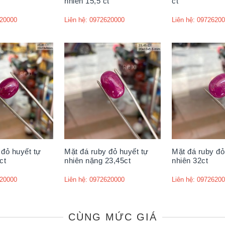
nhiên 15,5 ct
ct
620000
Liên hệ: 0972620000
Liên hệ: 0972620
 đỏ huyết tự
Mặt đá ruby đỏ huyết tự
Mặt đá ruby đỏ
ct
nhiên nặng 23,45ct
nhiên 32ct
620000
Liên hệ: 0972620000
Liên hệ: 0972620
CÙNG MỨC GIÁ