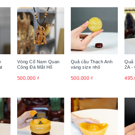
y
Vòng Cổ Nam Quan
Quả cầu Thạch Anh
Quả 
át
Công Đá Mắt Hổ
vàng size nhỏ
2A -
500.000
₫
500.000
₫
495