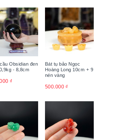
cầu Obsidian đen
Bát tụ bảo Ngọc
 0,9kg - 8,8cm
Hoàng Long 10cm + 9
nén vàng
.000
₫
500.000
₫