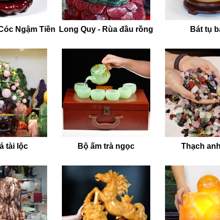
 Cóc Ngậm Tiền
Long Quy - Rùa đầu rồng
Bát tụ 
 tài lộc
Bộ ấm trà ngọc
Thạch anh