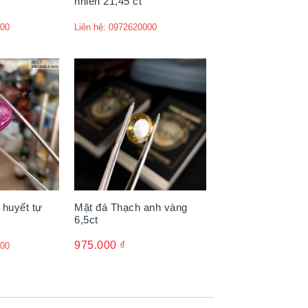
nhiên 21,45 ct
000
Liên hệ: 0972620000
 huyết tự
Mặt đá Thạch anh vàng
6,5ct
975.000
₫
000