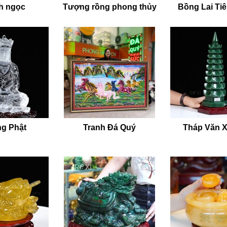
h ngọc
Tượng rồng phong thủy
Bồng Lai Ti
g Phật
Tranh Đá Quý
Tháp Văn 