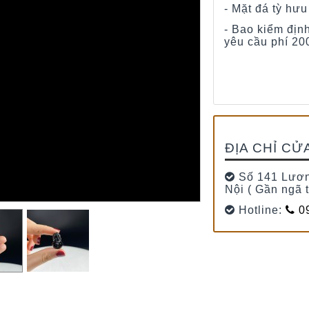
- Mặt đá tỳ hư
- Bao kiểm địn
yêu cầu phí 20
ĐỊA CHỈ CỬ
Số 141 Lươn
Nội ( Gần ngã 
Hotline:
09