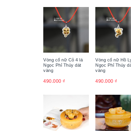
Vòng cổ nữ Cỏ 4 lá
Vòng cổ nữ Hồ L
Ngọc Phỉ Thúy dát
Ngọc Phỉ Thúy d
vàng
vàng
490.000
₫
490.000
₫