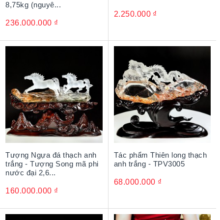
8,75kg (nguyê...
2.250.000
₫
236.000.000
₫
Tượng Ngựa đá thạch anh
Tác phẩm Thiên long thạch
trắng - Tượng Song mã phi
anh trắng - TPV3005
nước đại 2,6...
68.000.000
₫
160.000.000
₫