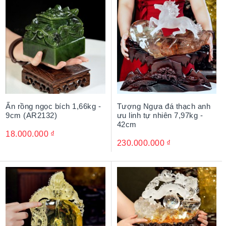
Ấn rồng ngọc bích 1,66kg -
Tượng Ngựa đá thạch anh
9cm (AR2132)
ưu linh tự nhiên 7,97kg -
42cm
18.000.000
₫
230.000.000
₫