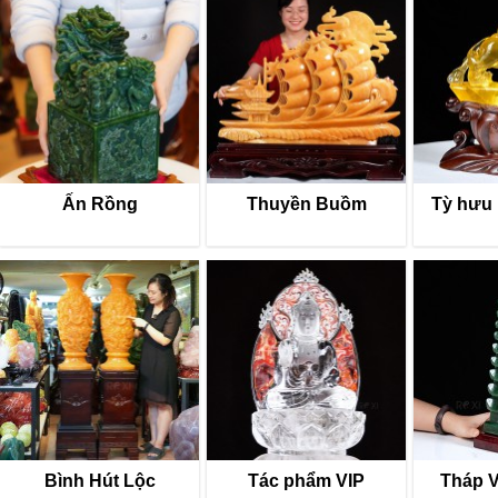
Ấn Rồng
Thuyền Buồm
Tỳ hưu
Bình Hút Lộc
Tác phẩm VIP
Tháp 