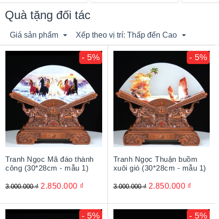
Quà tặng đối tác
Giá sản phẩm
Xếp theo vị trí: Thấp đến Cao
- 5%
- 5%
Tranh Ngọc Mã đáo thành
Tranh Ngọc Thuận buồm
công (30*28cm - mẫu 1)
xuôi gió (30*28cm - mẫu 1)
2.850.000
₫
2.850.000
₫
3.000.000
₫
3.000.000
₫
- 5%
- 5%