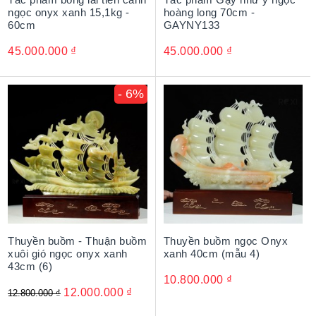
ngọc onyx xanh 15,1kg -
hoàng long 70cm -
60cm
GAYNY133
45.000.000
₫
45.000.000
₫
- 6%
Thuyền buồm - Thuận buồm
Thuyền buồm ngọc Onyx
xuôi gió ngọc onyx xanh
xanh 40cm (mẫu 4)
43cm (6)
10.800.000
₫
12.000.000
₫
12.800.000
₫