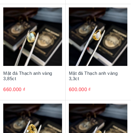
Mặt đá Thạch anh vàng
Mặt đá Thạch anh vàng
3,85ct
3,3ct
660.000
₫
600.000
₫