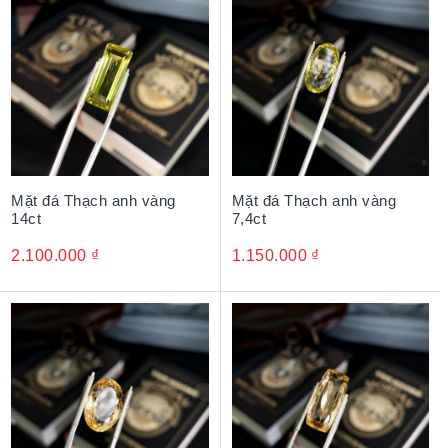
Mặt đá Thạch anh vàng
Mặt đá Thạch anh vàng
14ct
7,4ct
2.100.000
₫
1.150.000
₫