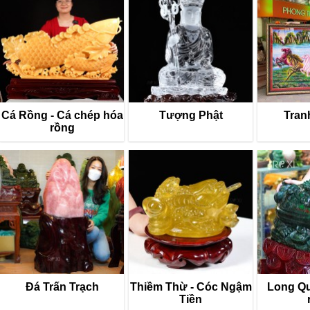
Cá Rồng - Cá chép hóa
Tượng Phật
Tran
rồng
Đá Trấn Trạch
Thiềm Thừ - Cóc Ngậm
Long Quy
Tiền