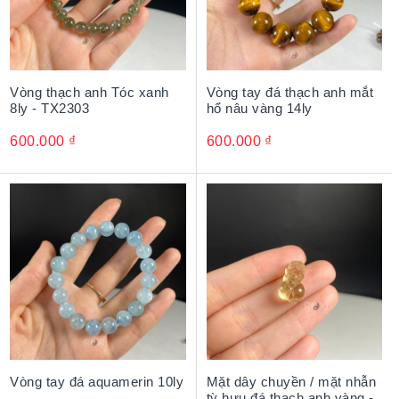
Vòng thạch anh Tóc xanh
Vòng tay đá thạch anh mắt
8ly - TX2303
hổ nâu vàng 14ly
600.000
₫
600.000
₫
Vòng tay đá aquamerin 10ly
Mặt dây chuyền / mặt nhẫn
tỳ hưu đá thạch anh vàng -