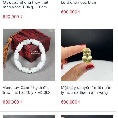
Quả cầu phong thủy mắt
Lu thống ngọc bích
mèo vàng 1,3Kg - 10cm
600.000
₫
620.000
₫
Vòng tay Cẩm Thạch đốt
Mặt dây chuyền / mặt nhẫn
trúc mix hạt 10ly - MS002
tỳ hưu đá thạch anh vàng
600.000
₫
600.000
₫