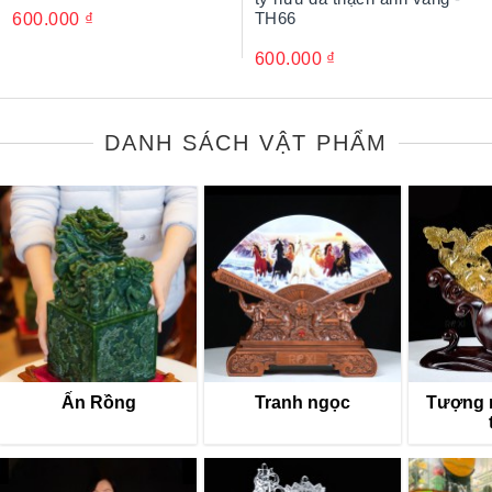
TH66
600.000
₫
600.000
₫
DANH SÁCH VẬT PHẨM
Ấn Rồng
Tranh ngọc
Tượng 