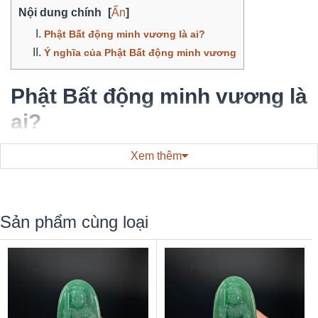
Nội dung chính
[
Ẩn
]
Phật Bất động minh vương là ai?
Ý nghĩa của Phật Bất động minh vương
Phật Bất động minh vương là
ai?
Phật Bất Động Minh Vương là một trong 8 vị Phật bản
Xem thêm
mệnh, Ngài là Phật bản mệnh cho người tuổi Dậu.
Hình tượng của Ngài có vẻ mặt hung tợn, miệng có răng
nanh. Tay phải cầm kiếm, tay trái cầm dây. Kiếm là để chặt
Sản phẩm cùng loại
đứt những điều xấu xa, phiền não, tham ái và hận thù. Dây
là để bắt quỷ thần và những kẻ ỷ mạnh hiếp yếu.