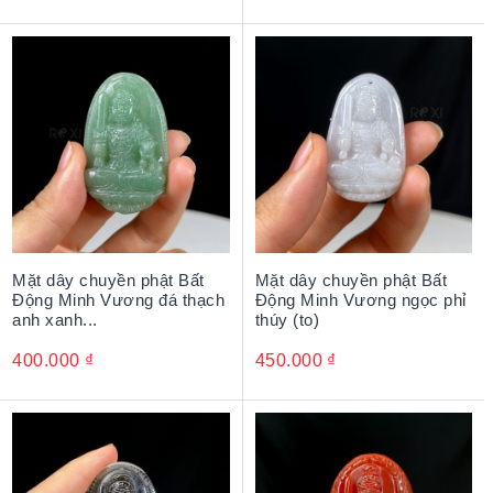
cảm thấy bình an, tránh tà khí.
Thờ
tượng Phật bằng đá
trong nhà để mong cầu sự an
bình, sức khỏe, trí tuệ, giúp con người thoát khỏi những
khổ đau trong cuộc sống, hướng về những điều thiện,
điều phúc lành
Với những ý nghĩa trên, Tượng Phật bằng đá còn được
chọn làm quà tặng, quà biếu phong thủy cho những người
thân yêu, cầu chúc cho họ nhận được sự bảo hộ và che
chở của vị Phật này.
Mặt dây chuyền phật Bất
Mặt dây chuyền phật Bất
Động Minh Vương đá thạch
Động Minh Vương ngọc phỉ
anh xanh...
thúy (to)
400.000
₫
450.000
₫