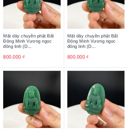
Mặt dây chuyền phật Bất
Mặt dây chuyền phật Bất
Động Minh Vương ngọc
Động Minh Vương ngọc
đông linh (D...
đông linh (D...
800.000
₫
800.000
₫
Với hình tượng uy mãnh, Ngài đã khiến các yêu ma khiếp
sợ.
Mặt Phật Bất động minh vương
(Phật bản mệnh Bất động
minh vương) thường được mang theo bên người để cầu
sự bình an và may mắn, đồng thời cũng là món đồ trang