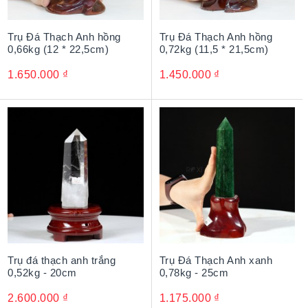
Trụ Đá Thạch Anh hồng
Trụ Đá Thạch Anh hồng
0,66kg (12 * 22,5cm)
0,72kg (11,5 * 21,5cm)
1.650.000
₫
1.450.000
₫
Trụ đá thạch anh trắng
Trụ Đá Thạch Anh xanh
0,52kg - 20cm
0,78kg - 25cm
2.600.000
₫
1.175.000
₫