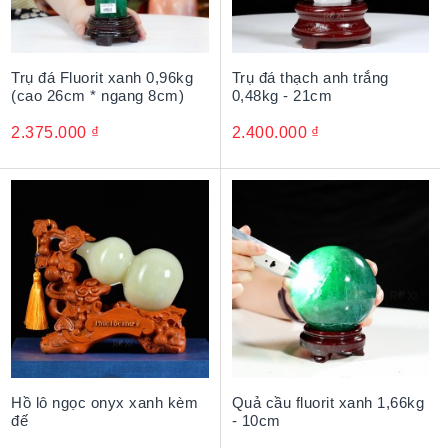
Trụ đá Fluorit xanh 0,96kg
Trụ đá thạch anh trắng
(cao 26cm * ngang 8cm)
0,48kg - 21cm
2.375.000
₫
2.400.000
₫
Hồ lô ngọc onyx xanh kèm
Quả cầu fluorit xanh 1,66kg
đế
- 10cm