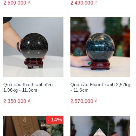
2.500.000
₫
2.490.000
₫
Quả cầu thạch anh đen
Quả cầu Fluorit xanh 2,57kg
1,96kg - 11,3cm
- 11,6cm
2.350.000
₫
2.570.000
₫
- 14%