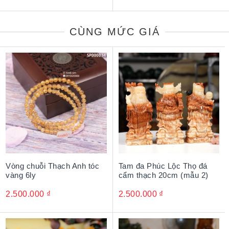
CÙNG MỨC GIÁ
Vòng chuỗi Thạch Anh tóc
Tam đa Phúc Lộc Thọ đá
vàng 6ly
cẩm thạch 20cm (mẫu 2)
2.500.000
₫
2.500.000
₫