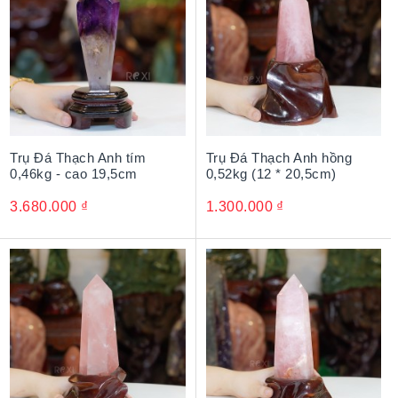
tạo ra những luồng sóng để kích thích não bộ, phát huy
hết khả năng của não bộ, kích thích sự sáng tạo cho
bản mệnh, mà còn giúp giải tỏa căng thẳng, tăng năng
suất công việc
Trụ Đá Thạch Anh tím
Trụ Đá Thạch Anh hồng
0,46kg - cao 19,5cm
0,52kg (12 * 20,5cm)
3.680.000
₫
1.300.000
₫