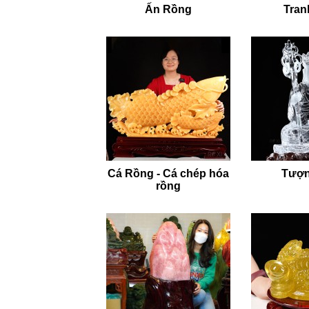
Ấn Rồng
Tran
Cá Rồng - Cá chép hóa
Tượn
rồng