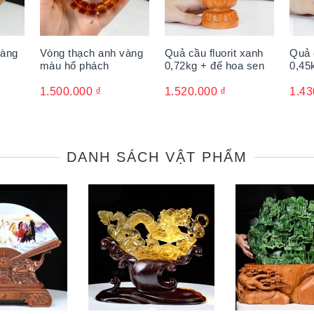
vàng
Vòng thạch anh vàng
Quả cầu fluorit xanh
Quả 
màu hổ phách
0,72kg + đế hoa sen
0,45
1.500.000
₫
1.520.000
₫
1.43
DANH SÁCH VẬT PHẨM