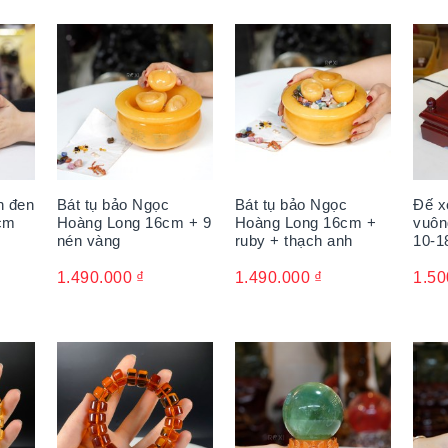
n đen
Bát tụ bảo Ngọc
Bát tụ bảo Ngọc
Đế x
1cm
Hoàng Long 16cm + 9
Hoàng Long 16cm +
vuôn
nén vàng
ruby + thạch anh
10-1
1.490.000
₫
1.490.000
₫
1.50