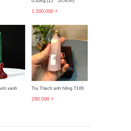
0,52kg (12 * 20,5cm)
1.300.000
₫
Anh xanh
Trụ Thạch anh hồng T100
280.000
₫