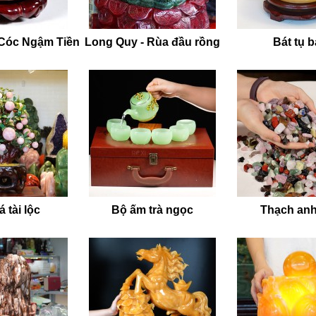
 Cóc Ngậm Tiền
Long Quy - Rùa đầu rồng
Bát tụ 
 tài lộc
Bộ ấm trà ngọc
Thạch anh