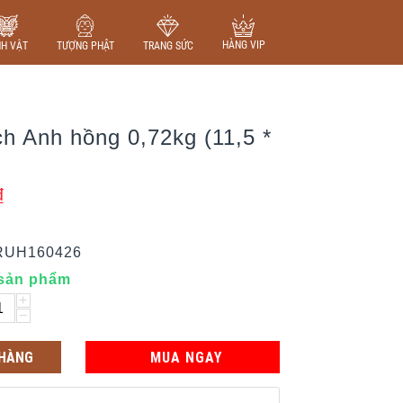
HÀNG VIP
NH VẬT
TƯỢNG PHẬT
TRANG SỨC
h Anh hồng 0,72kg (11,5 *
₫
RUH160426
 sản phẩm
+
−
 HÀNG
MUA NGAY