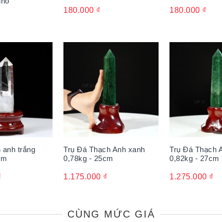
nhỏ
180.000
₫
180.000
₫
 anh trắng
Trụ Đá Thạch Anh xanh
Trụ Đá Thạch 
cm
0,78kg - 25cm
0,82kg - 27cm
₫
1.175.000
₫
1.275.000
₫
CÙNG MỨC GIÁ