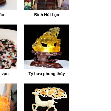
bảo
Bình Hút Lộc
 vụn
Tỳ hưu phong thủy