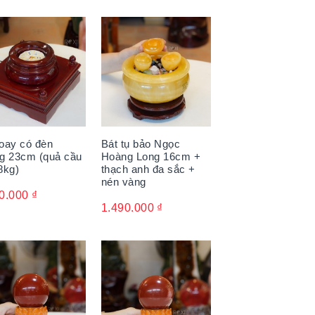
oay có đèn
Bát tụ bảo Ngọc
g 23cm (quả cầu
Hoàng Long 16cm +
8kg)
thạch anh đa sắc +
nén vàng
0.000
₫
1.490.000
₫