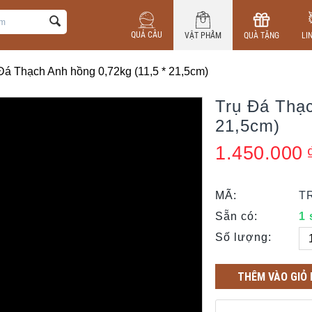
QUẢ CẦU
VẬT PHẨM
QUÀ TẶNG
LI
Đá Thạch Anh hồng 0,72kg (11,5 * 21,5cm)
Trụ Đá Thạc
21,5cm)
1.450.000
MÃ:
T
Sẵn có:
1
Số lượng:
THÊM VÀO GIỎ