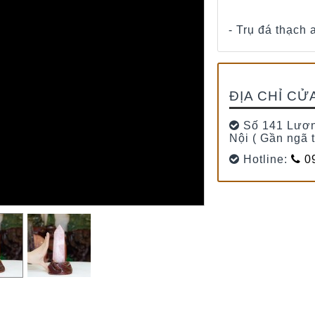
- Trụ đá thạch
ĐỊA CHỈ CỬ
Số 141 Lươn
Nội ( Gần ngã 
Hotline:
09