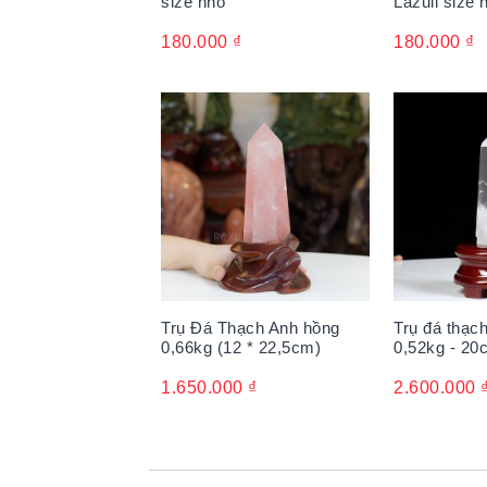
size nhỏ
Lazuli size 
180.000
₫
180.000
₫
Trụ Đá Thạch Anh hồng
Trụ đá thạch
0,66kg (12 * 22,5cm)
0,52kg - 20
1.650.000
₫
2.600.000