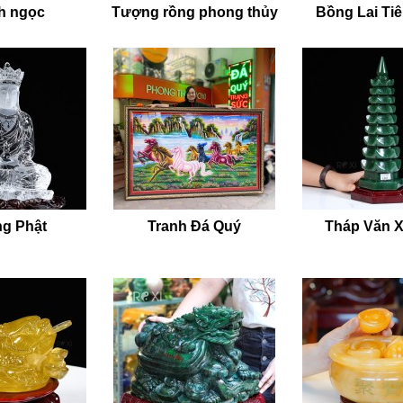
h ngọc
Tượng rồng phong thủy
Bồng Lai Ti
g Phật
Tranh Đá Quý
Tháp Văn 