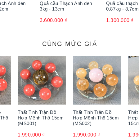
ạch Anh đen
Quả cầu Thạch Anh đen
Quả cầu thạch
,2cm
3kg - 13cm
0,87kg - 8,7cm
₫
3.600.000
₫
1.300.000
₫
CÙNG MỨC GIÁ
ồ
Thất Tinh Trận Đồ
Thất Tinh Trận Đồ
Thất
 Thổ
Hợp Mệnh Thổ 15cm
Hợp Mệnh Thổ 15cm
Hợp 
(MS001)
(MS002)
15cm
ơng hợp với gia chủ mệnh Thuỷ và mệnh Mộc. Việc an vị quả c
 mang lại sự ổn định và hỗ trợ tinh thần. Đây là vật phẩm đượ
1.990.000
₫
1.990.000
₫
1.99