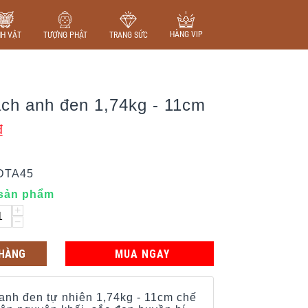
HÀNG VIP
NH VẬT
TƯỢNG PHẬT
TRANG SỨC
ch anh đen 1,74kg - 11cm
₫
DTA45
 sản phẩm
+
−
 HÀNG
MUA NGAY
anh đen tự nhiên 1,74kg - 11cm chế