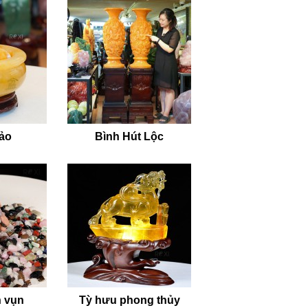
tụ, đưa vật phẩm về trạng thái cân bằng
. Nguồn dương khí từ mặt trời sẽ nạp
quý gia chủ nên thực hiện định kỳ 2–3
 và dương khí trọn vẹn, duy trì năng
bảo
Bình Hút Lộc
trong quá trình bảo quản:
mạnh, có thể làm ảnh hưởng đến bề mặt
c nứt vỡ.
 gian dài, vì điều này có thể ảnh hưởng
tạo vết ố hoặc làm mất đi độ bóng tự
 vụn
Tỳ hưu phong thủy