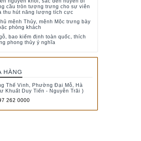
iên nguyên khối, sắc đen huyền bí
ng cầu tròn tượng trưng cho sự viên
à thu hút năng lượng tích cực
chủ mệnh Thủy, mệnh Mộc trưng bày
oặc phòng khách
gỗ, bao kiểm định toàn quốc, thích
ng phong thủy ý nghĩa
A HÀNG
g Thế Vinh, Phường Đại Mỗ, Hà
tư Khuất Duy Tiến - Nguyễn Trãi )
7 262 0000