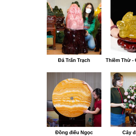
30 phút. Sau đó, dùng khăn sạch và mềm để l
nguyên bản, sẵn sàng hấp thụ năng lượng 
Bước 2 — Kích hoạt: Nạp năng lượng d
thêm năng lượng dương mạnh mẽ, giúp tăng 
Bước 3 — Duy trì: Giữ vững năng lượng 
tháng một lần. Việc thanh tẩy thường xuyên
lượng tích cực cho không gian sống và làm 
Đá Trấn Trạch
Thiềm Thừ -
Bảo quản và gìn giữ
Để quả cầu thạch anh đen luôn giữ được vẻ 
Lau chùi định kỳ bằng khăn mềm, ẩm nhẹ 
đá.
Tránh để quả cầu va đập mạnh với các vậ
Tránh đặt quả cầu ở nơi có nhiệt độ thay 
đến cấu trúc và màu sắc tự nhiên của đá.
Không nên để quả cầu tiếp xúc trực tiếp 
nhiên của thạch anh.
Đồng điếu Ngọc
Cây đá
Tâm ý gửi trao