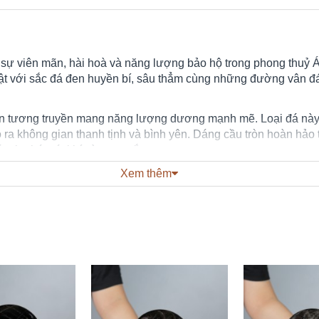
ự viên mãn, hài hoà và năng lượng bảo hộ trong phong thuỷ Á
ật với sắc đá đen huyền bí, sâu thẳm cùng những đường vân đá
n tương truyền mang năng lượng dương mạnh mẽ. Loại đá này 
ra không gian thanh tịnh và bình yên. Dáng cầu tròn hoàn hảo 
p thu hút cát khí và may mắn.
Xem thêm