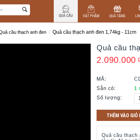
QUẢ CẦU
VẬT PHẨM
QUÀ TẶNG
LI
Quả cầu thạch anh đen
/
Quả cầu thạch anh đen 1,74kg - 11cm
Quả cầu thạ
2.090.000
MÃ:
C
Sẵn có:
1
Số lượng:
THÊM VÀO GIỎ
Quả cầu thạch 