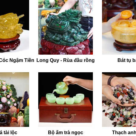
au khô nhẹ nhàng. Quá trình này giúp loại bỏ các tạp khí tích 
mới.
ương.
Đặt quả cầu dưới ánh nắng mặt trời trong khoảng 10 phút
cường sinh khí và khả năng chiêu tài, hóa sát của vật phẩm.
bền lâu.
Để quả cầu thạch anh đen luôn ổn định và trong lành, 
 giúp loại bỏ năng lượng xấu, đồng thời hấp thu thêm vượng khí
việc.
 Cóc Ngậm Tiền
Long Quy - Rùa đầu rồng
Bát tụ 
đẹp và năng lượng vốn có, quý gia chủ cần lưu ý một số điểm 
để loại bỏ bụi bẩn. Tránh sử dụng các loại hóa chất tẩy rửa 
t cứng khác, đặc biệt khi di chuyển, để phòng tránh sứt mẻ hoặ
đổi đột ngột hoặc tiếp xúc trực tiếp với ánh nắng gắt trong thời
với nước hoa, mỹ phẩm, hoặc các loại dầu mỡ, vì chúng có thể 
 tài lộc
Bộ ấm trà ngọc
Thạch anh