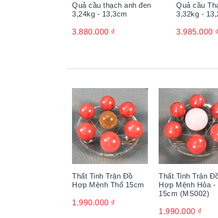
Quả cầu thạch anh đen
Quả cầu Th
3,24kg - 13,3cm
3,32kg - 13
3.880.000
₫
3.985.000
Thất Tinh Trận Đồ
Thất Tinh Trận Đ
Hợp Mệnh Thổ 15cm
Hợp Mệnh Hỏa -
15cm (MS002)
Năng lượng của Thạch Anh Đen đặc biệt tư
1.990.000
₫
việc được cho là giúp cân bằng năng lượng,
1.990.000
₫