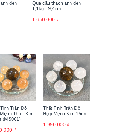
 anh đen
Quả cầu thạch anh đen
1,1kg - 9,4cm
1.650.000
₫
 Tinh Trận Đồ
Thất Tinh Trận Đồ
Mệnh Thổ - Kim
Hợp Mệnh Kim 15cm
 (MS001)
ầu trong không gian sống hoặc làm
1.990.000
₫
c giới sưu tầm ưa chuộng, không chỉ bởi
0.000
₫