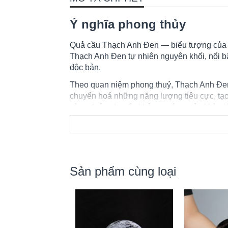
Ý nghĩa phong thủy
Quả cầu Thạch Anh Đen — biểu tượng của s
Thạch Anh Đen tự nhiên nguyên khối, nổi b
độc bản.
Theo quan niệm phong thuỷ, Thạch Anh Đe
chuyển hoá những năng lượng tiêu cực, tạo 
và sự luân chuyển không ngừng của khí, giú
Sản phẩm cùng loại