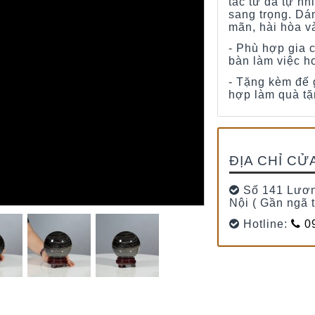
tác từ đá tự nh
sang trọng. Dá
mãn, hài hòa v
- Phù hợp gia 
bàn làm việc h
- Tặng kèm đế 
hợp làm quà tặ
ĐỊA CHỈ CỬ
Số 141 Lươn
Nội ( Gần ngã 
Hotline:
09