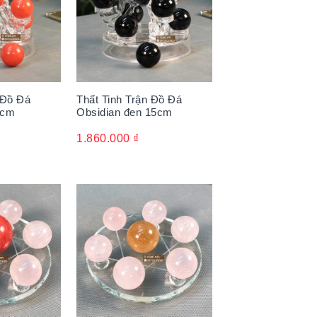
 Đồ Đá
Thất Tinh Trận Đồ Đá
5cm
Obsidian đen 15cm
1.860.000
₫