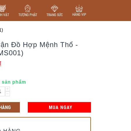
HÀNG VIP
NH VẬT
TƯỢNG PHẬT
TRANG SỨC
1)
Trận Đồ Hợp Mệnh Thổ -
MS001)
₫
0 sản phẩm
+
−
 HÀNG
MUA NGAY
A HÀNG