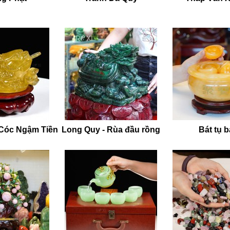
 Cóc Ngậm Tiền
Long Quy - Rùa đầu rồng
Bát tụ 