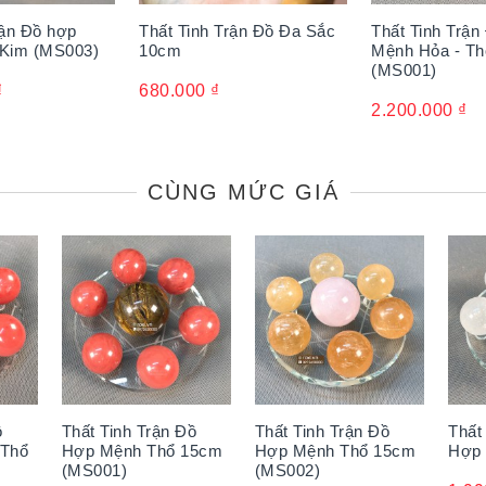
rận Đồ hợp
Thất Tinh Trận Đồ Đa Sắc
Thất Tinh Trậ
 Kim (MS003)
10cm
Mệnh Hỏa - T
(MS001)
₫
680.000
₫
2.200.000
₫
CÙNG MỨC GIÁ
ồ
Thất Tinh Trận Đồ
Thất Tinh Trận Đồ
Thất
 Thổ
Hợp Mệnh Thổ 15cm
Hợp Mệnh Thổ 15cm
Hợp
(MS001)
(MS002)