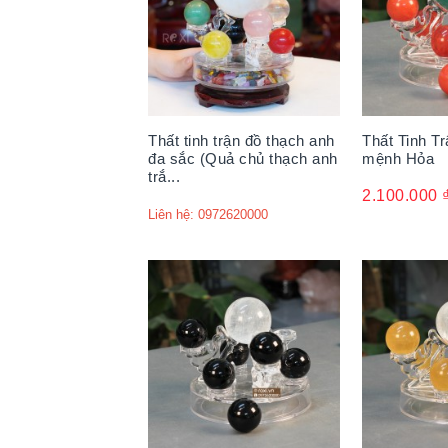
Thất tinh trận đồ thạch anh
Thất Tinh T
đa sắc (Quả chủ thạch anh
mệnh Hỏa
trắ...
2.100.000
Liên hệ: 0972620000