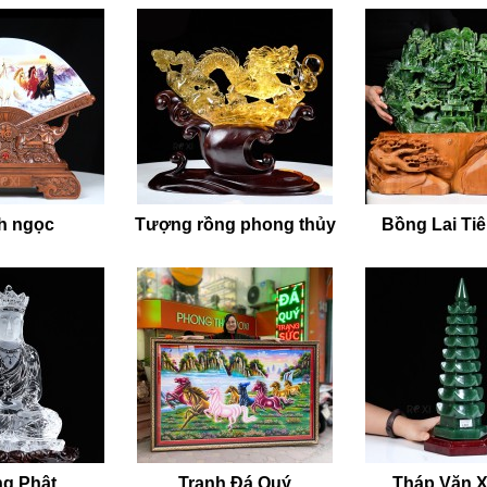
h ngọc
Tượng rồng phong thủy
Bồng Lai Ti
g Phật
Tranh Đá Quý
Tháp Văn 