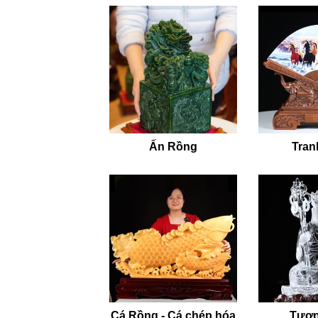
Ấn Rồng
Tran
Cá Rồng - Cá chép hóa
Tượn