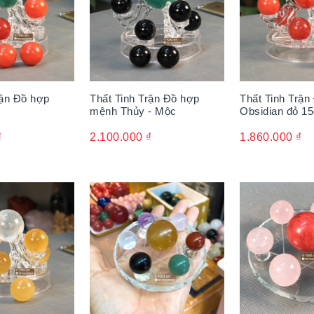
rận Đồ hợp
Thất Tinh Trận Đồ hợp
Thất Tinh Trận
mệnh Thủy - Mộc
Obsidian đỏ 1
₫
2.100.000
₫
1.860.000
₫