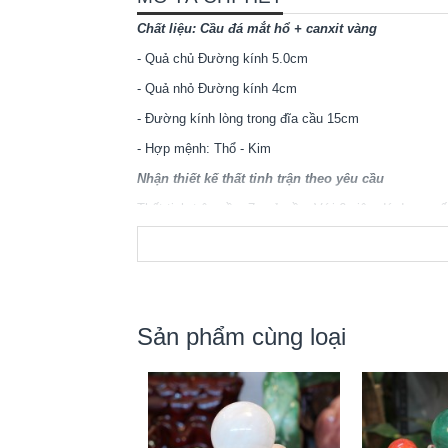
Chất liệu: Cầu đá mắt hổ + canxit vàng
- Quả chủ Đường kính 5.0cm
- Quả nhỏ Đường kính 4cm
- Đường kính lòng trong đĩa cầu 15cm
- Hợp mệnh: Thổ - Kim
Nhận thiết kế thất tinh trận theo yêu cầu
Thất tinh trận gồm 7 quả cầu, Với 6 viên đá đượ
kết hợp tạo nên cũng như khuếch tán những năng lượng
chủ nhà, 6 viên còn lại là bảo vệ cho mệnh chủ. N
màu sắc ngũ hành như: Kim (trắng), Mộc (xanh lá
phát huy tối đa nguồn năng lượng này. Ngoài ra người t
- Trong phong thủy, Thất tinh trận là biểu tượng của
năng lượng của trời đất, đẩy lùi tà khí mang lại sức
Sản phẩm cùng loại
- Đĩa thất tinh là đá tự nhiên nguyên khối,
trong không gian thẩm mỹ gia đình bạn.
- Thất tinh trận có thể dùng cho việc cầu t
doanh nhân, quan chức, học sinh sinh viên v