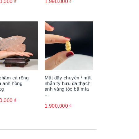
0.000
₫
1.990.000
₫
phẩm cá rồng
Mặt dây chuyền / mặt
h anh hồng
nhẫn tỳ hưu đá thạch
kg
anh vàng tóc bã mía
...
0.000
₫
1.900.000
₫