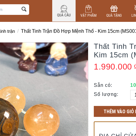
QUẢ CẦU
VẬT PHẨM
QUÀ TẶNG
LI
tinh trận
/
Thất Tinh Trận Đồ Hợp Mệnh Thổ - Kim 15cm (MS00
Thất Tinh 
Kim 15cm (
1.990.000
Sẵn có:
1
Số lượng:
THÊM VÀO GIỎ
ĐỊA CHỈ CỬ