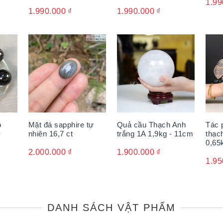
1.99
1.990.000
₫
1.990.000
₫
ồ
Mặt đá sapphire tự
Quả cầu Thạch Anh
Tác 
-
nhiên 16,7 ct
trắng 1A 1,9kg - 11cm
thạc
0,65
2.000.000
₫
1.900.000
₫
1.95
DANH SÁCH VẬT PHẨM