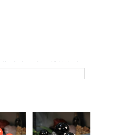
David quyền năng – ngôi sao có 6 đỉnh nhọn là sự
 nhân. Viên ở giữa tượng trưng cho mệnh của
h chủ còn 6 viên ở ngoài có thể chọn theo các
ận năng lượng từ trường của 6 viên xung quanh và
 cách sắp xếp theo mệnh chủ khác nhau sẽ thu hút
heo quy luật, mang đến nhiều điều thú vị
khí. Do vậy rất thích hợp dùng cho những