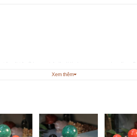
c xếp trên một trận đồ bao quanh 1 viên đá lớn hơn tượng trưng cho ngôi sao 
 tốt, điều hòa dòng khí, tạo sự hòa thuận, đoàn kết và khả năng bảo hộ chủ
Xem thêm
gười ta chọn màu viên đã ở giữa là màu tương sinh hoặc tương hợp với mện
 cây), Thủy (đen), Hỏa (đỏ), Thổ (vàng). Thường thì viên ở giữa sẽ thu nh
a cũng có thể làm thấy tinh 1 màu tương sinh/ tương hợp với mệnh chủ
 trấn sát, cầu may. Theo quan niệm từ xa xưa, thất tinh trận đồ với những
 sống cho con người cũng như tài vận cho gia trạch.
 được chế tác tỉ mỉ, đẹp mắt. Những viên đá tròn được sắp xếp t
ài lộc, cầu thăng quan tiến chức, cầu học hành và hóa giải sát 
à trấn trạch hóa sát.