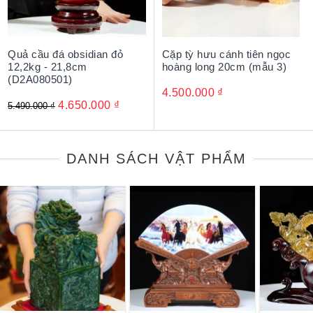
Quả cầu đá obsidian đỏ
Cặp tỳ hưu cánh tiên ngọc
12,2kg - 21,8cm
hoàng long 20cm (mẫu 3)
(D2A080501)
4.500.000
₫
4.650.000
₫
5.490.000
₫
DANH SÁCH VẬT PHẨM