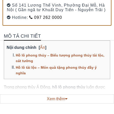
Số 141 Lương Thế Vinh, Phường Đại Mỗ, Hà
Nội ( Gần ngã tư Khuất Duy Tiến - Nguyễn Trãi )
Hotline:
097 262 0000
MÔ TẢ CHI TIẾT
Nội dung chính
[
Ẩn
]
Hồ lô phong thủy – Biểu tượng phong thủy tài lộc,
cát tường
Hồ lô tài lộc – Món quà tặng phong thủy đầy ý
nghĩa
Trong phong thủy Á Đông,
hồ lô phong thủy
luôn được
xem là biểu tượng của may mắn, tài lộc và sự trường thọ.
Khi được chế tác từ
ngọc tự nhiên
, giá trị của hồ lô không
Xem thêm
chỉ dừng lại ở ý nghĩa phong thủy mà còn trở thành một vật
phẩm sang trọng phù hợp để trưng bày hoặc làm
quà tặng