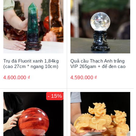
Trụ đá Fluorit xanh 1,84kg
Quả cầu Thạch Anh trắng
(cao 27cm * ngang 10cm)
VIP 265gam + đế đen cao
4.600.000
₫
4.590.000
₫
- 15%