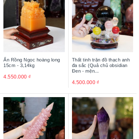
Ấn Rồng Ngọc hoàng long
Thất tinh trận đồ thạch anh
15cm - 3,14kg
đa sắc (Quả chủ obsidian
Đen - mện...
4.550.000
₫
4.500.000
₫