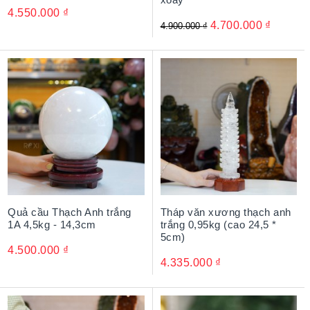
4.550.000
₫
4.700.000
₫
4.900.000
₫
Quả cầu Thạch Anh trắng
Tháp văn xương thạch anh
1A 4,5kg - 14,3cm
trắng 0,95kg (cao 24,5 *
5cm)
4.500.000
₫
4.335.000
₫