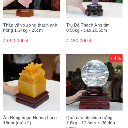
Tháp văn xương thạch anh
Trụ Đá Thạch Anh tím
hồng 1,34kg - 26cm
0,56kg - cao 20,5cm
4.690.000
₫
4.480.000
₫
- 4%
Ấn Rồng ngọc Hoàng Long
Quả cầu obsidian trắng
15cm (mẫu 2)
7,8kg - 17,8cm + đế đèn
xoay