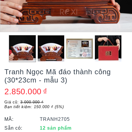
Tranh Ngọc Mã đáo thành công
(30*23cm - mẫu 3)
2.850.000
₫
Giá cũ:
3.000.000
₫
Bạn tiết kiệm:
150.000
₫
(
5
%)
MÃ:
TRANH2705
Sẵn có:
12 sản phẩm