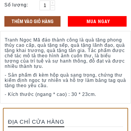
+
Số lượng:
−
THÊM VÀO GIỎ HÀNG
MUA NGAY
Tranh Ngọc Mã đáo thành công là quà tặng phong
thủy cao cấp, quà tặng sếp, quà tặng lãnh đạo, quà
tặng khai trương, quà tặng tân gia. Tác phẩm được
chế tác mô tả theo hình ảnh cuốn thư, là biểu
tượng của trí tuệ và sự hanh thông, đỗ đạt và được
nhiều thành tựu.
- Sản phẩm đi kèm hộp quà sang trọng, chứng thư
kiểm định ngọc tự nhiên và hỗ trợ làm bảng tag quà
tặng theo yêu cầu.
- Kích thước (ngang * cao) : 30 * 23cm.
ĐỊA CHỈ CỬA HÀNG