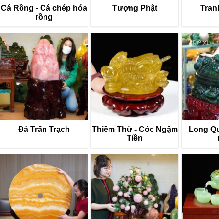
Cá Rồng - Cá chép hóa
Tượng Phật
Tran
rồng
Đá Trấn Trạch
Thiềm Thừ - Cóc Ngậm
Long Quy
Tiền