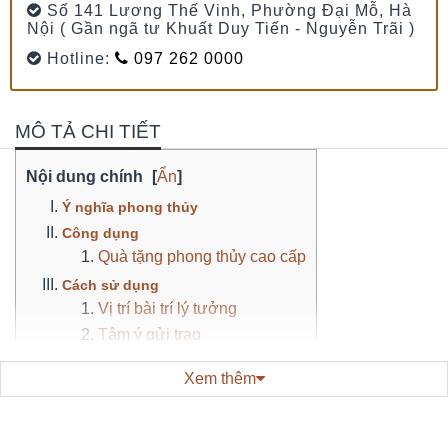
Số 141 Lương Thế Vinh, Phường Đại Mỗ, Hà
Nội ( Gần ngã tư Khuất Duy Tiến - Nguyễn Trãi )
Hotline:
097 262 0000
MÔ TẢ CHI TIẾT
Nội dung chính
[
Ẩn
]
Ý nghĩa phong thủy
Công dụng
Quà tặng phong thủy cao cấp
Cách sử dụng
Vị trí bài trí lý tưởng
Tâm ý gửi trao
Xem thêm
Ý nghĩa phong thủy
Tranh Ngọc Mã Đáo Thành Công — biểu tượng của ý chí