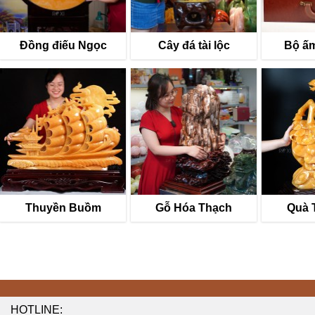
Đồng điếu Ngọc
Cây đá tài lộc
Bộ ấm
Thuyền Buồm
Gỗ Hóa Thạch
Quà 
HOTLINE: