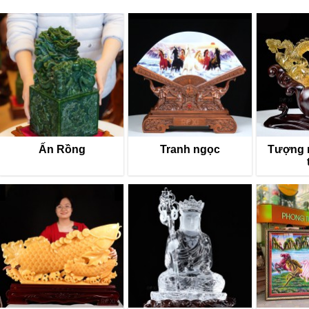
Ấn Rồng
Tranh ngọc
Tượng 