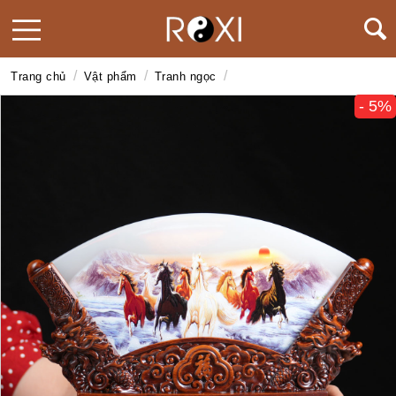
/
/
/
Trang chủ
Vật phẩm
Tranh ngọc
- 5%