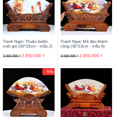
Tranh Ngọc Thuận buồm
Tranh Ngọc Mã đáo thành
xuôi gió (30*23cm - mẫu 2)
công (30*23cm - mẫu 6)
2.850.000
₫
2.850.000
₫
3.000.000
₫
3.000.000
₫
- 5%
Tranh Ngọc Mã đáo thành công (mẫu 3)
Đặc trưng:
Tranh Ngọc Mã đáo thành công là quà tặng