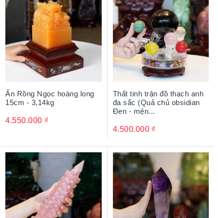
Ấn Rồng Ngọc hoàng long
Thất tinh trận đồ thạch anh
15cm - 3,14kg
đa sắc (Quả chủ obsidian
Đen - mện...
4.550.000
₫
4.500.000
₫