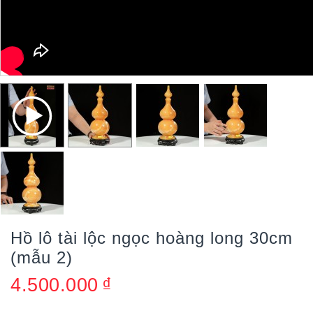
Hồ lô tài lộc ngọc hoàng long 30cm
(mẫu 2)
4.500.000
₫