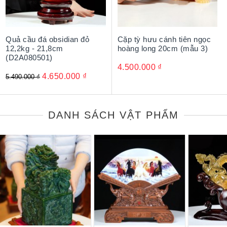
Quả cầu đá obsidian đỏ
Cặp tỳ hưu cánh tiên ngọc
12,2kg - 21,8cm
hoàng long 20cm (mẫu 3)
(D2A080501)
4.500.000
₫
4.650.000
₫
5.490.000
₫
DANH SÁCH VẬT PHẨM