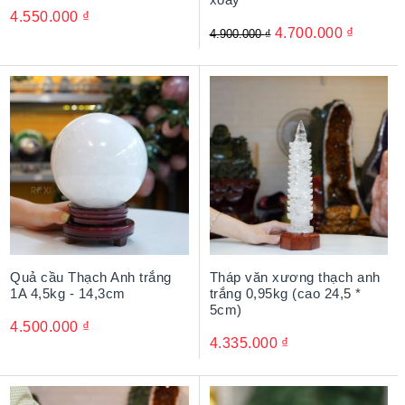
4.550.000
₫
4.700.000
₫
4.900.000
₫
Quả cầu Thạch Anh trắng
Tháp văn xương thạch anh
1A 4,5kg - 14,3cm
trắng 0,95kg (cao 24,5 *
5cm)
4.500.000
₫
4.335.000
₫