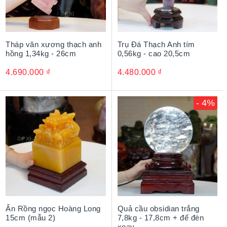
Tháp văn xương thạch anh
Trụ Đá Thạch Anh tím
hồng 1,34kg - 26cm
0,56kg - cao 20,5cm
4.690.000
₫
4.480.000
₫
- 4%
Ấn Rồng ngọc Hoàng Long
Quả cầu obsidian trắng
15cm (mẫu 2)
7,8kg - 17,8cm + đế đèn
xoay