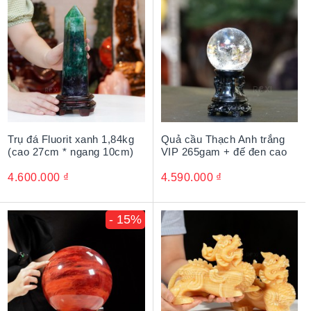
Trụ đá Fluorit xanh 1,84kg
Quả cầu Thạch Anh trắng
(cao 27cm * ngang 10cm)
VIP 265gam + đế đen cao
4.600.000
₫
4.590.000
₫
- 15%