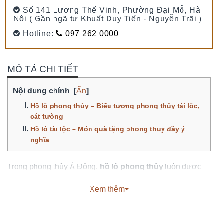
Số 141 Lương Thế Vinh, Phường Đại Mỗ, Hà
Nội ( Gần ngã tư Khuất Duy Tiến - Nguyễn Trãi )
Hotline:
097 262 0000
MÔ TẢ CHI TIẾT
Nội dung chính
[
Ẩn
]
Hồ lô phong thủy – Biểu tượng phong thủy tài lộc,
cát tường
Hồ lô tài lộc – Món quà tặng phong thủy đầy ý
nghĩa
Trong phong thủy Á Đông,
hồ lô phong thủy
luôn được
xem là biểu tượng của may mắn, tài lộc và sự trường thọ.
Khi được chế tác từ
ngọc tự nhiên
, giá trị của hồ lô không
Xem thêm
chỉ dừng lại ở ý nghĩa phong thủy mà còn trở thành một vật
phẩm sang trọng phù hợp để trưng bày hoặc làm
quà tặng