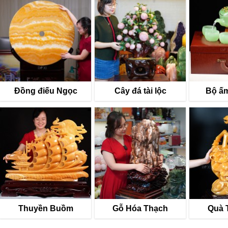
Đồng điếu Ngọc
Cây đá tài lộc
Bộ ấm
Thuyền Buồm
Gỗ Hóa Thạch
Quà 