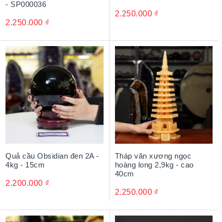
- SP000036
2.250.000
₫
2.250.000
₫
Quả cầu Obsidian đen 2A -
Tháp văn xương ngọc
4kg - 15cm
hoàng long 2,9kg - cao
40cm
2.200.000
₫
2.250.000
₫