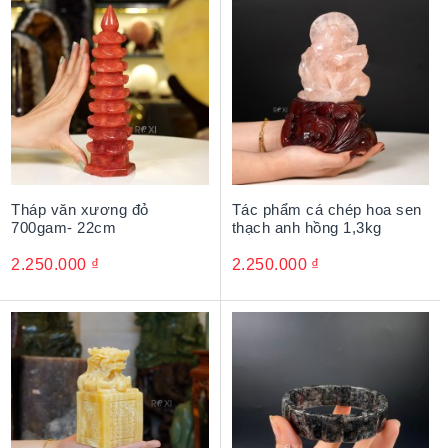
Tháp văn xương đỏ
Tác phẩm cá chép hoa sen
700gam- 22cm
thạch anh hồng 1,3kg
2.250.000
₫
2.250.000
₫