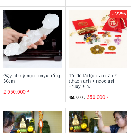
- 22%
Gậy như ý ngọc onyx trắng
Túi đỏ tài lộc cao cấp 2
30cm
(thạch anh + ngọc trai
+ruby + h...
2.950.000
₫
350.000
₫
450.000
₫