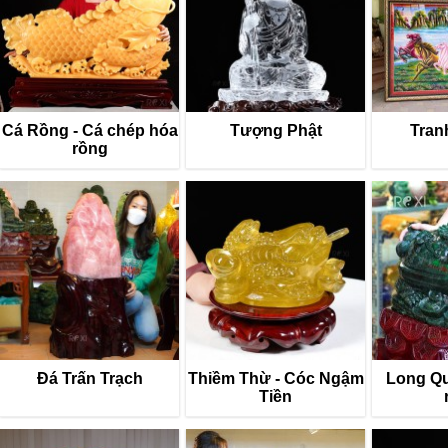
Cá Rồng - Cá chép hóa
Tượng Phật
Tran
rồng
Đá Trấn Trạch
Thiềm Thừ - Cóc Ngậm
Long Quy
Tiền