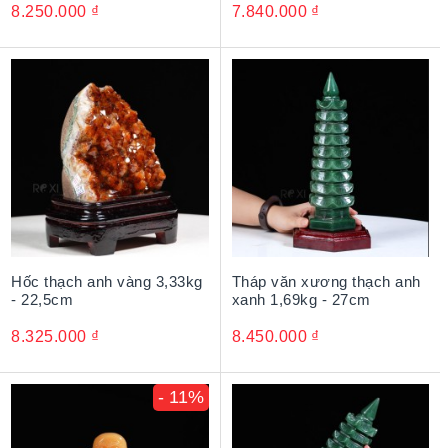
8.250.000
₫
7.840.000
₫
Hốc thạch anh vàng 3,33kg
Tháp văn xương thạch anh
- 22,5cm
xanh 1,69kg - 27cm
8.325.000
₫
8.450.000
₫
- 11%