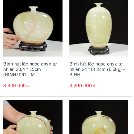
nhiên, thiết kế chuẩn phong thủy với hình dáng đặc trưng:
Phần miệng bình mở rộng, hơi loe ra như một chiếc phễu
để thu giữ tài lộc, cát khí, vượng khí. Phần cổ bình thu nhỏ,
thắt lại kết hợp với phần thân to rộng ngụ ý thu giữ tài lộc
của cải, phát triển sinh sôi nảy nở.
Bình hút lộc ngọc onyx tự
Bình hút lộc ngọc onyx tự
nhiên 20,4 * 19cm
nhiên 24 *14,2cm (6,9kg) -
(BINH1091 - M...
BINH...
8.800.000
₫
8.200.000
₫