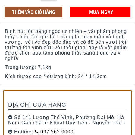
THÊM VÀO GIỎ HÀNG
MUA NGAY
Bình hút lộc bằng ngọc tự nhiên – vật phẩm phong
thủy chiêu tài, giữ lộc, mang lại may mắn và thịnh
vượng, với vẻ đẹp độc đáo và có độ bền vượt trội,
trường tồn vĩnh cửu với thời gian, đây là vật phẩm
được chọn quà tặng phong thủy sang trọng và ý
nghĩa.
Trọng lượng: 7,1kg
Kích thước cao * đường kính: 24 * 14,2cm
ĐỊA CHỈ CỬA HÀNG
Số 141 Lương Thế Vinh, Phường Đại Mỗ, Hà
Nội ( Gần ngã tư Khuất Duy Tiến - Nguyễn Trãi )
Hotline:
097 262 0000