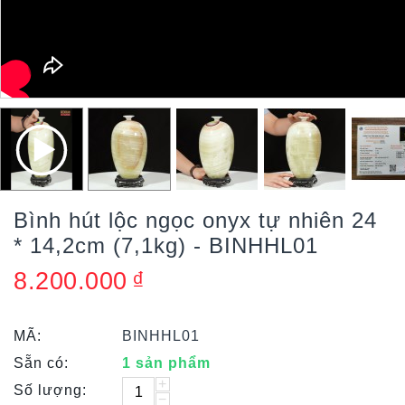
Bình hút lộc ngọc onyx tự nhiên 24
* 14,2cm (7,1kg) - BINHHL01
8.200.000
₫
MÃ:
BINHHL01
Sẵn có:
1 sản phẩm
+
Số lượng:
−