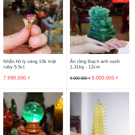
Đây là món quà vừa thể hiện sự đẳng cấp, vừa gửi gắm
lời chúc phát tài – phát lộc, sự nghiệp hanh thông và cuộc
sống viên mãn đến người nhận.
Nhẫn hồ ly vàng 10k mặt
Ấn rồng thạch anh xanh
ruby 5.5ct
1,31kg - 12cm
7.990.000
₫
8.000.000
₫
9.000.000
₫