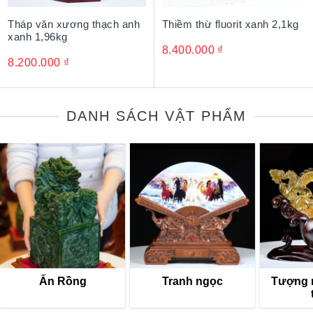
Tháp văn xương thạch anh
Thiềm thừ fluorit xanh 2,1kg
xanh 1,96kg
8.400.000
₫
8.200.000
₫
DANH SÁCH VẬT PHẨM
Ấn Rồng
Tranh ngọc
Tượng 