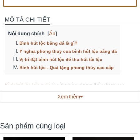
MÔ TẢ CHI TIẾT
Nội dung chính
[
Ẩn
]
Bình hút lộc bằng đá là gì?
Ý nghĩa phong thủy của bình hút lộc bằng đá
Vị trí đặt bình hút lộc để thu hút tài lộc
Bình hút lộc - Quà tặng phong thủy cao cấp
Bình hút lộc bằng đá
là vật phẩm phong thủy được ưa
chuộng hiện nay, không những được sử dụng để làm vật
Xem thêm
phẩm trang trí decor nội thất, thể hiện sự sang trọng và vẻ
đẹp cho ngôi nhà mà còn có nhiều ý nghĩa phong thủy.
Bình hút lộc bằng đá là gì?
Sản phẩm cùng loại
Bình hút lộc
là vật phẩm phong thủy được chế tác từ đá tự