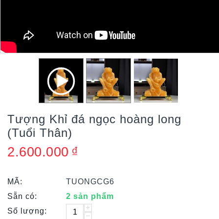
Tượng Khỉ đá ngọc hoàng long
(Tuổi Thân)
2.600.000
₫
MÃ:
TUONGCG6
Sẵn có:
2 sản phẩm
+
Số lượng:
−