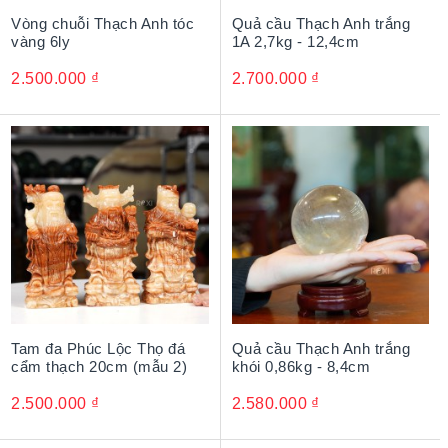
Vòng chuỗi Thạch Anh tóc
Quả cầu Thạch Anh trắng
vàng 6ly
1A 2,7kg - 12,4cm
2.500.000
₫
2.700.000
₫
Tam đa Phúc Lộc Thọ đá
Quả cầu Thạch Anh trắng
cẩm thạch 20cm (mẫu 2)
khói 0,86kg - 8,4cm
2.500.000
₫
2.580.000
₫