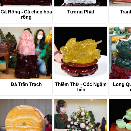
Cá Rồng - Cá chép hóa
Tượng Phật
Tran
rồng
Đá Trấn Trạch
Thiềm Thừ - Cóc Ngậm
Long Quy
Tiền