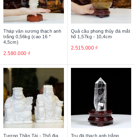
Tháp văn xương thạch anh
Quả cầu phong thủy đá mắt
trắng 0,56kg (cao 16 *
hổ 1,57kg - 10,4cm
4,5cm)
2.515.000
₫
2.580.000
₫
Tượng Thần Tài - Thổ địa
Trụ đá thạch anh trắng