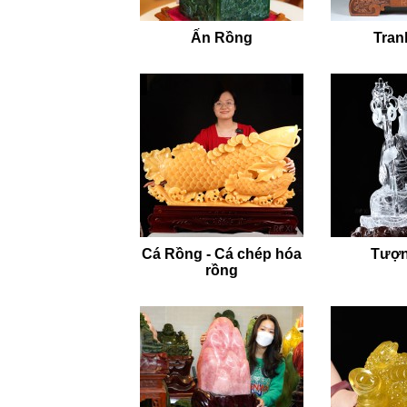
Ấn Rồng
Tran
Cá Rồng - Cá chép hóa
Tượn
rồng