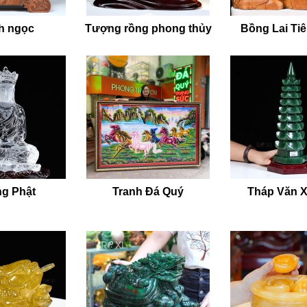
h ngọc
Tượng rồng phong thủy
Bồng Lai Ti
g Phật
Tranh Đá Quý
Tháp Văn 