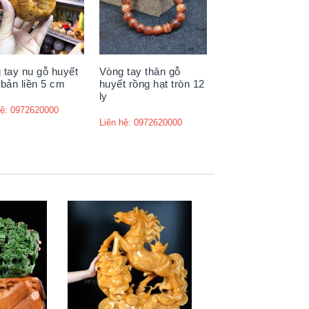
 tay nu gỗ huyết
Vòng tay thân gỗ
 bản liền 5 cm
huyết rồng hạt tròn 12
ly
hệ: 0972620000
Liên hệ: 0972620000