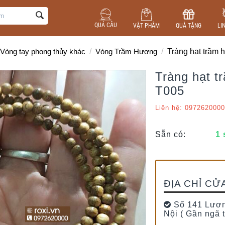
QUẢ CẦU
VẬT PHẨM
QUÀ TẶNG
LI
Vòng tay phong thủy khác
/
Vòng Trầm Hương
/
Tràng hạt trầ
Tràng hạt 
T005
Liên hệ: 0972620000
Sẵn có:
1
ĐỊA CHỈ CỬ
Số 141 Lươn
Nội ( Gần ngã 