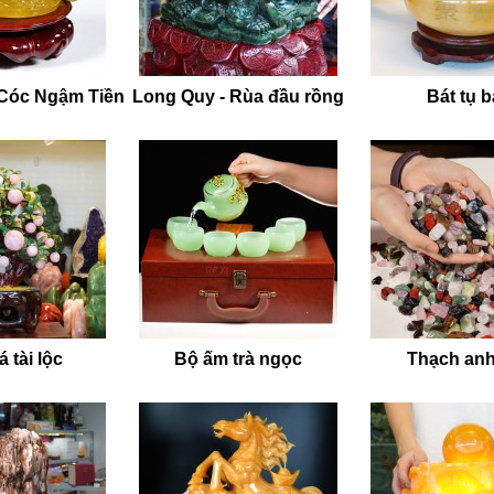
 Cóc Ngậm Tiền
Long Quy - Rùa đầu rồng
Bát tụ 
 tài lộc
Bộ ấm trà ngọc
Thạch anh