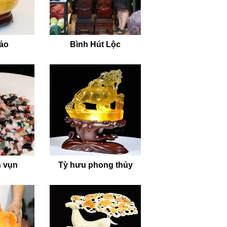
bảo
Bình Hút Lộc
 vụn
Tỳ hưu phong thủy