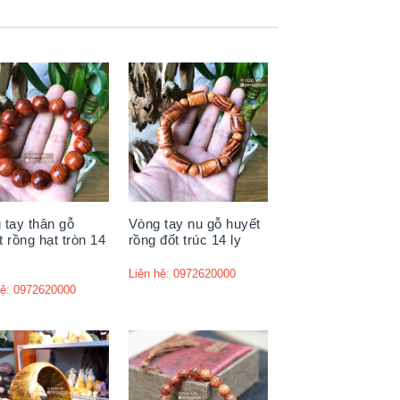
 hiếm có khó tìm. Người xưa tin rằng
uộc sống, giúp chủ nhân thuận lợi trong
hẩm từ trầm hương được các doanh nhân
 tay thân gỗ
Vòng tay nu gỗ huyết
t rồng hạt tròn 14
rồng đốt trúc 14 ly
 thuộc vào vân và mùi thơm
Liên hệ: 0972620000
hệ: 0972620000