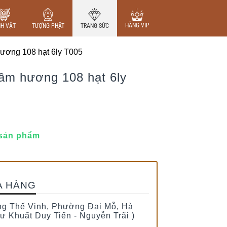
HÀNG VIP
NH VẬT
TƯỢNG PHẬT
TRANG SỨC
m hương 108 hạt 6ly T005
trầm hương 108 hạt 6ly
 sản phẩm
A HÀNG
g Thế Vinh, Phường Đại Mỗ, Hà
tư Khuất Duy Tiến - Nguyễn Trãi )