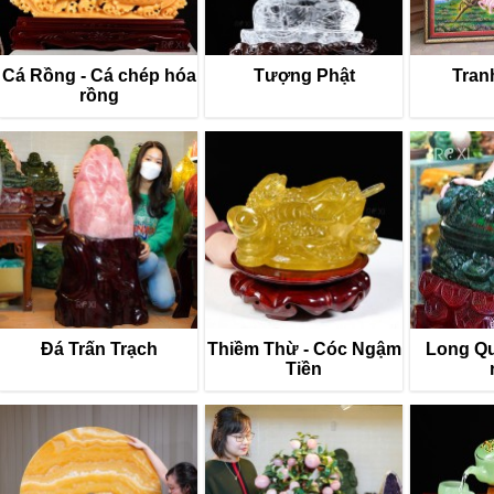
Cá Rồng - Cá chép hóa
Tượng Phật
Tran
rồng
Đá Trấn Trạch
Thiềm Thừ - Cóc Ngậm
Long Quy
Tiền