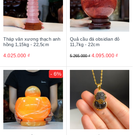
Tháp văn xương thạch anh
Quả cầu đá obsidian đỏ
hồng 1,15kg - 22,5cm
11,7kg - 22cm
4.025.000
₫
4.095.000
₫
5.265.000
₫
- 6%