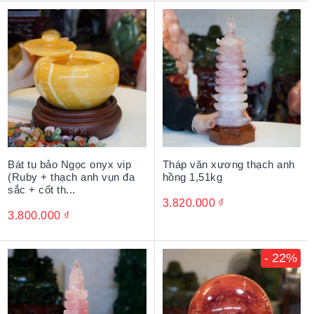
Bát tụ bảo Ngọc onyx vip
Tháp văn xương thạch anh
(Ruby + thạch anh vụn đa
hồng 1,51kg
sắc + cốt th...
3.820.000
₫
3.800.000
₫
- 22%