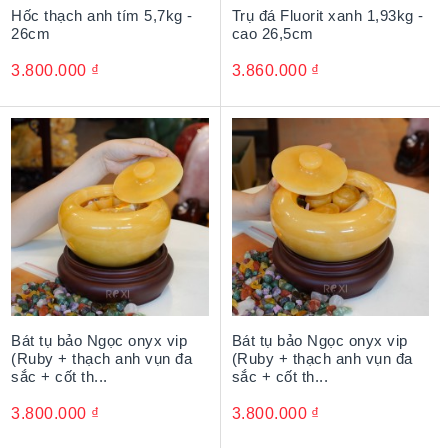
Hốc thạch anh tím 5,7kg -
Trụ đá Fluorit xanh 1,93kg -
26cm
cao 26,5cm
3.800.000
₫
3.860.000
₫
Bát tụ bảo Ngọc onyx vip
Bát tụ bảo Ngọc onyx vip
(Ruby + thạch anh vụn đa
(Ruby + thạch anh vụn đa
sắc + cốt th...
sắc + cốt th...
3.800.000
₫
3.800.000
₫