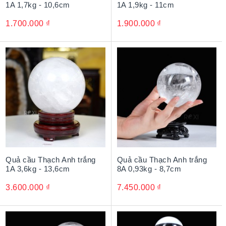
1A 1,7kg - 10,6cm
1A 1,9kg - 11cm
khỏe, sự nghiệp.
Mở mang trí tuệ, khai thông đầu óc, kích thích tư duy và
1.700.000
₫
1.900.000
₫
sự sáng tạo, cải thiện sự trì trệ và bế tắc trong công việc,
từ đó công việc thuận lợi và ngày càng thăng tiến.
Tăng cường vượng khí, cát khí, thu hút tài lộc, tiền tài
cho gia chủ.
Kim hãm và chế ngự hung khí bên trong con người,
giúp suy nghĩ tích cực và có quyết định sáng suốt trong
mọi việc, đồng thời giúp hài hòa các mối quan hệ, tránh
thị phi mâu thuẫn và mở rộng các mối quan hệ và giao
tiếp.
Quả cầu Thạch Anh trắng
Quả cầu Thạch Anh trắng
1A 3,6kg - 13,6cm
8A 0,93kg - 8,7cm
3.600.000
₫
7.450.000
₫