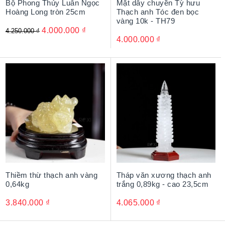
Bộ Phong Thủy Luân Ngọc
Mặt dây chuyền Tỳ hưu
Hoàng Long tròn 25cm
Thạch anh Tóc đen bọc
vàng 10k - TH79
4.000.000
₫
4.250.000
₫
4.000.000
₫
Thiềm thừ thạch anh vàng
Tháp văn xương thạch anh
0,64kg
trắng 0,89kg - cao 23,5cm
3.840.000
₫
4.065.000
₫