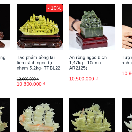
- 10%
àng
Tác phẩm bồng lai
Ấn rồng ngọc bích
Tượn
tiên cảnh ngọc tụ
1,47kg - 10cm (
anh 
nham 5,2kg- TPBL22
AR2125)
10.8
10.500.000
₫
12.000.000
₫
10.800.000
₫