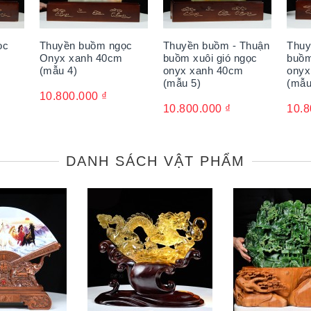
ọc
Thuyền buồm ngọc
Thuyền buồm - Thuận
Thuy
Onyx xanh 40cm
buồm xuôi gió ngọc
buồm
(mẫu 4)
onyx xanh 40cm
onyx
(mẫu 5)
(mẫu
10.800.000
₫
10.800.000
₫
10.8
DANH SÁCH VẬT PHẨM