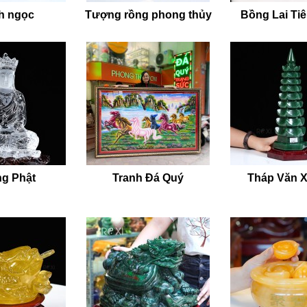
h ngọc
Tượng rồng phong thủy
Bồng Lai Ti
g Phật
Tranh Đá Quý
Tháp Văn 