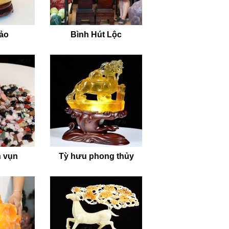
bảo
Bình Hút Lộc
 vụn
Tỳ hưu phong thủy