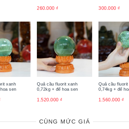
260.000
₫
300.000
₫
rit xanh
Quả cầu fluorit xanh
Quả cầu fluorit
 hoa sen
0,72kg + đế hoa sen
0,74kg + đế ho
₫
1.520.000
₫
1.560.000
₫
CÙNG MỨC GIÁ