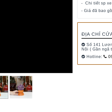
- Chi tiết sp x
- Giá đã bao g
ĐỊA CHỈ CỬ
Số 141 Lươn
Nội ( Gần ngã 
Hotline:
09