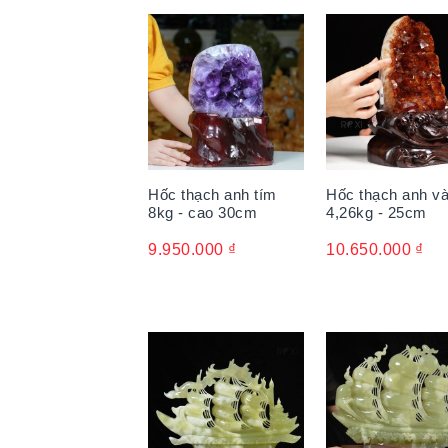
Hốc thạch anh tím
Hốc thạch anh v
8kg - cao 30cm
4,26kg - 25cm
9.950.000
₫
10.650.000
₫