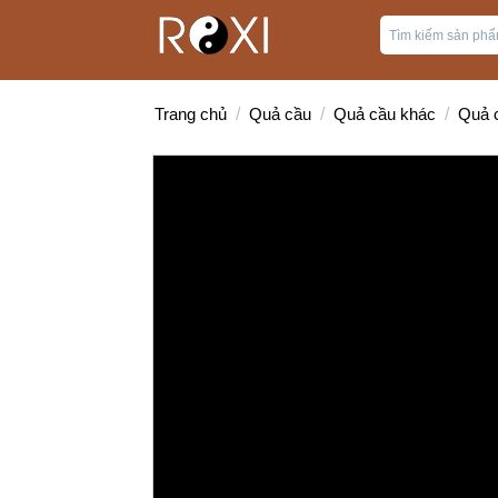
Trang chủ
/
Quả cầu
/
Quả cầu khác
/
Quả c