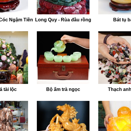
 Cóc Ngậm Tiền
Long Quy - Rùa đầu rồng
Bát tụ 
 tài lộc
Bộ ấm trà ngọc
Thạch anh