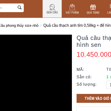
QUẢ CẦU
VẬT PHẨM
QUÀ TẶNG
LI
ầu phong thủy size nhỏ
/
Quả cầu thạch anh tím 0,58kg + đế hì
Quả cầu thạ
hình sen
10.450.00
MÃ:
T
Sẵn có:
1
Số lượng:
THÊM VÀO GIỎ