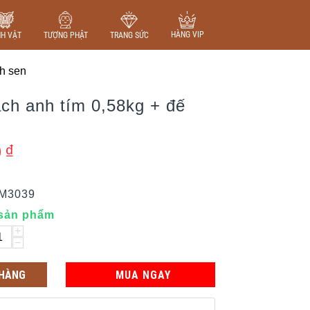
HÀNG VIP
NH VẬT
TƯỢNG PHẬT
TRANG SỨC
nh sen
ch anh tím 0,58kg + đế
0
₫
IM3039
 sản phẩm
+
−
 HÀNG
MUA NGAY