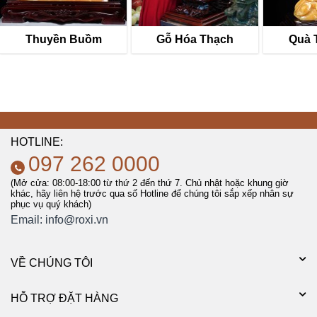
Thuyền Buồm
Gỗ Hóa Thạch
Quà 
HOTLINE:
097 262 0000
(Mở cửa: 08:00-18:00 từ thứ 2 đến thứ 7. Chủ nhật hoặc khung giờ
khác, hãy liên hệ trước qua số Hotline để chúng tôi sắp xếp nhân sự
phục vụ quý khách)
Email:
info@roxi.vn
VỀ CHÚNG TÔI
HỖ TRỢ ĐẶT HÀNG