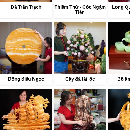
Đá Trấn Trạch
Thiềm Thừ - Cóc Ngậm
Long Quy
Tiền
Đồng điếu Ngọc
Cây đá tài lộc
Bộ ấm