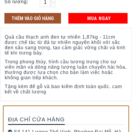
Số lượng:
−
THÊM VÀO GIỎ HÀNG
MUA NGAY
Quả cầu thạch anh đen tự nhiên 1,87kg - 11cm
được chế tác từ đá tự nhiên nguyên khối với sắc
đen sâu sang trọng, tạo cảm giác vững chãi và tinh
tế khi trưng bày.
Trong phong thủy, hình cầu tượng trưng cho sự
viên mãn và dòng năng lượng luân chuyển hài hòa,
thường được lựa chọn cho bàn làm việc hoặc
không gian tiếp khách.
Tặng kèm đế gỗ và bao kiểm định toàn quốc. cam
kết về chất lượng
ĐỊA CHỈ CỬA HÀNG
Số 141 Lương Thế Vinh, Phường Đại Mỗ, Hà