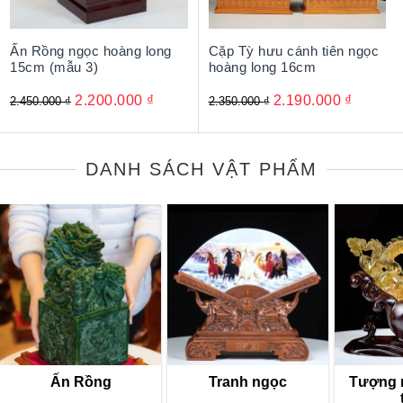
Ấn Rồng ngọc hoàng long
Cặp Tỳ hưu cánh tiên ngọc
15cm (mẫu 3)
hoàng long 16cm
2.200.000
₫
2.190.000
₫
2.450.000
₫
2.350.000
₫
DANH SÁCH VẬT PHẨM
Ấn Rồng
Tranh ngọc
Tượng 