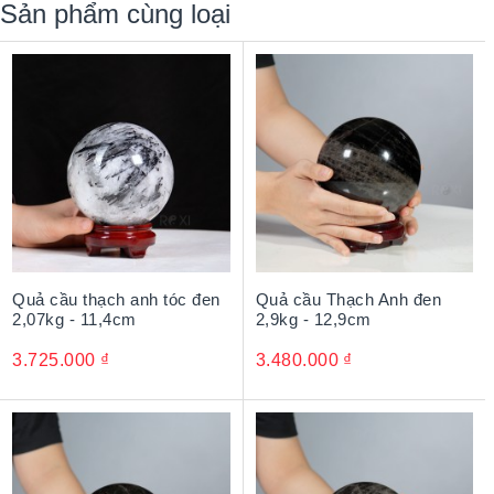
Sản phẩm cùng loại
cho là mang lại sự cân bằng, ổn định cho không gian và
tâm trí.
Thạch Anh Đen tương truyền mang năng lượng dương
mạnh mẽ. Loại đá này được cho là có khả năng hấp thụ và
hoá giải năng lượng tiêu cực, tạo ra một không gian thanh
tịnh và an lành.
Quả cầu thạch anh tóc đen
Quả cầu Thạch Anh đen
2,07kg - 11,4cm
2,9kg - 12,9cm
3.725.000
₫
3.480.000
₫