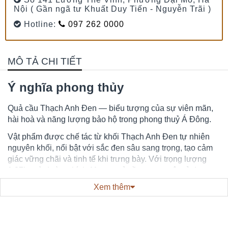
Nội ( Gần ngã tư Khuất Duy Tiến - Nguyễn Trãi )
Hotline:
097 262 0000
MÔ TẢ CHI TIẾT
Ý nghĩa phong thủy
Quả cầu Thạch Anh Đen — biểu tượng của sự viên mãn,
hài hoà và năng lượng bảo hộ trong phong thuỷ Á Đông.
Vật phẩm được chế tác từ khối Thạch Anh Đen tự nhiên
nguyên khối, nổi bật với sắc đen sâu sang trọng, tạo cảm
giác vững chãi và tinh tế khi trưng bày. Với trọng lượng
1,87kg và đường kính 11cm, quả cầu mang một vẻ đẹp uy
nghi, độc đáo.
Xem thêm
Theo quan niệm phong thuỷ, hình dáng quả cầu tròn đầy
tượng trưng cho sự trọn vẹn, vĩnh cửu và thịnh vượng.
Dòng năng lượng luân chuyển hài hoà từ hình cầu được