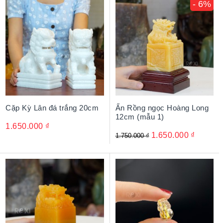
- 6%
Cặp Kỳ Lân đá trắng 20cm
Ấn Rồng ngọc Hoàng Long
12cm (mẫu 1)
1.650.000
₫
1.650.000
₫
1.750.000
₫