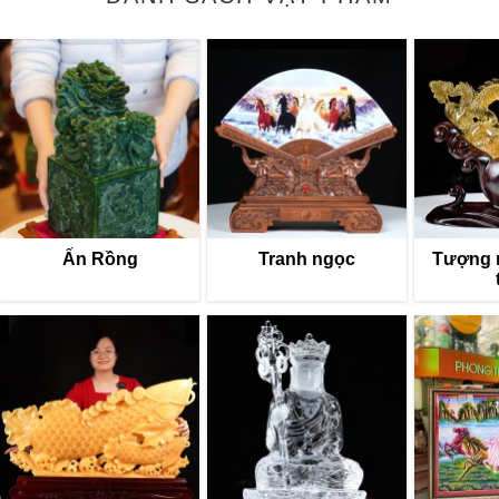
Ấn Rồng
Tranh ngọc
Tượng 