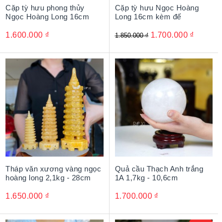
Cặp tỳ hưu phong thủy
Cặp tỳ hưu Ngọc Hoàng
Ngọc Hoàng Long 16cm
Long 16cm kèm đế
1.600.000
₫
1.700.000
₫
1.850.000
₫
Tháp văn xương vàng ngọc
Quả cầu Thạch Anh trắng
hoàng long 2,1kg - 28cm
1A 1,7kg - 10,6cm
1.650.000
₫
1.700.000
₫