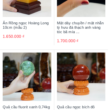
Ấn Rồng ngọc Hoàng Long
Mặt dây chuyền / mặt nhẫn
10cm (mẫu 2)
tỳ hưu đá thạch anh vàng
tóc bã mía ...
1.650.000
₫
1.700.000
₫
Quả cầu fluorit xanh 0,74kg
Quả cầu ngọc bích đỏ