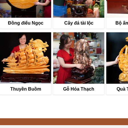
Đồng điếu Ngọc
Cây đá tài lộc
Bộ ấm
Thuyền Buồm
Gỗ Hóa Thạch
Quà 