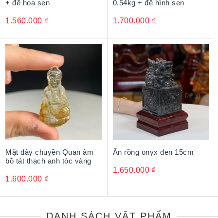
+ đế hoa sen
0,54kg + đế hình sen
1.560.000
₫
1.700.000
₫
Mặt dây chuyền Quan âm
Ấn rồng onyx đen 15cm
bồ tát thạch anh tóc vàng
1.650.000
₫
1.600.000
₫
DANH SÁCH VẬT PHẨM