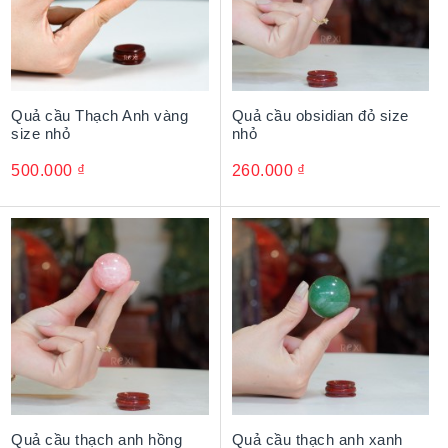
Quả cầu Thạch Anh vàng
Quả cầu obsidian đỏ size
size nhỏ
nhỏ
500.000
₫
260.000
₫
Ngọc bích đỏ là một trong những dòng ngọc quý có giá trị
Quả cầu thạch anh hồng
Quả cầu thạch anh xanh
lâu đời, kết tinh qua hàng triệu năm từ lòng đất. Sắc đỏ rực