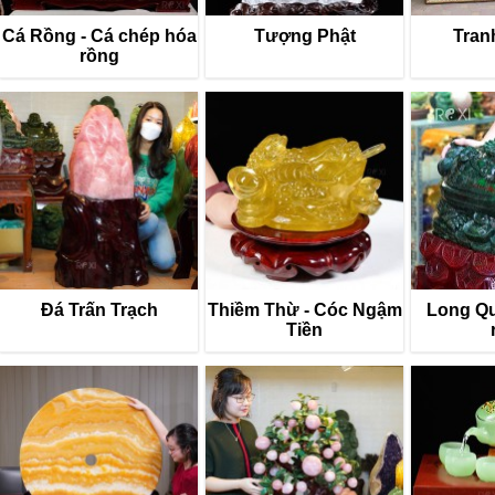
Cá Rồng - Cá chép hóa
Tượng Phật
Tran
rồng
Đá Trấn Trạch
Thiềm Thừ - Cóc Ngậm
Long Quy
Tiền