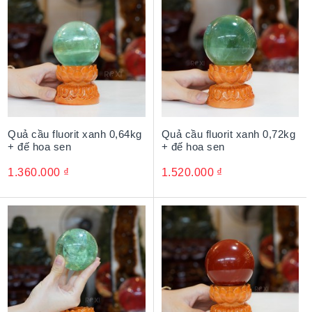
Mang lại sự hòa hợp và bình an: Sắc đỏ ấm áp của
ngọc bích mang đến cảm giác ấm cúng, tạo môi trường
hài hòa trong gia đình hoặc nơi làm việc.
Quả cầu ngọc bích đỏ - Quà
tặng phong thủy cao cấp
Biểu tượng quyền lực và thành công: Sắc đỏ của quả
Quả cầu fluorit xanh 0,64kg
Quả cầu fluorit xanh 0,72kg
cầu đại diện cho quyền lực và sự thành công trong sự
+ đế hoa sen
+ đế hoa sen
nghiệp, được chọn làm quà tặng sếp, đối tác hoặc
1.360.000
₫
1.520.000
₫
người thân nhân dịp thăng chức, khai trương hay các
sự kiện trọng đại.
Ý nghĩa phong thủy sâu sắc: Mỗi quả cầu ngọc bích đỏ
không chỉ là món đồ trang trí mà còn là biểu tượng của
sự may mắn và thịnh vượng, phù hợp làm quà tặng để
chúc phúc và mang lại năng lượng tích cực.
Giá trị lâu bền: Ngọc bích đỏ tự nhiên không chỉ có giá
trị phong thủy mà còn có giá trị sưu tầm cao, những viên
đá quý trường tồn vĩnh cửu với thời gian.