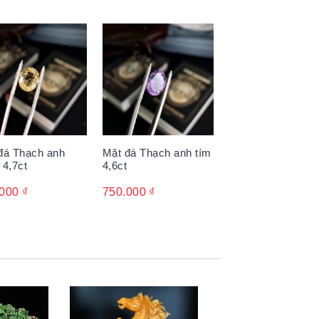
đá Thạch anh
Mặt đá Thạch anh tím
 4,7ct
4,6ct
.000
₫
750.000
₫