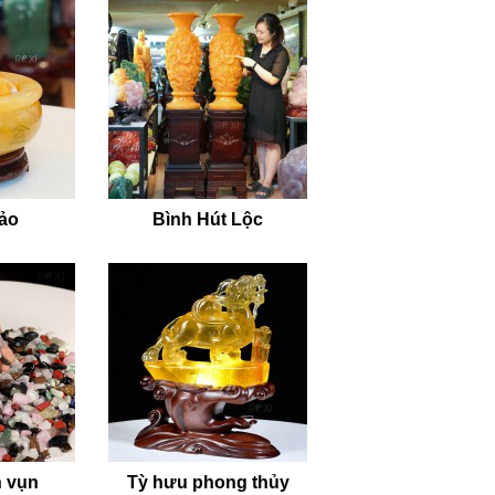
bảo
Bình Hút Lộc
 vụn
Tỳ hưu phong thủy