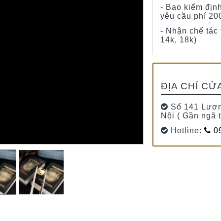
- Bao kiểm địn
yêu cầu phí 20
- Nhận chế tác
14k, 18k)
ĐỊA CHỈ CỬ
Số 141 Lươn
Nội ( Gần ngã 
Hotline:
09