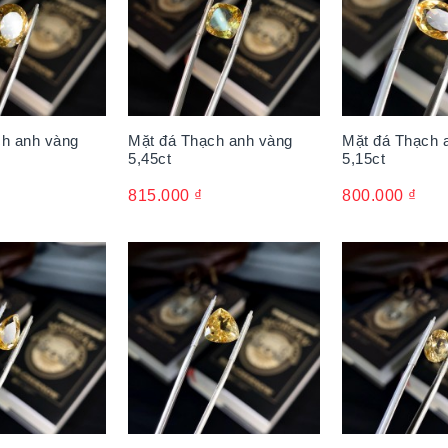
ch anh vàng
Mặt đá Thạch anh vàng
Mặt đá Thạch 
5,45ct
5,15ct
815.000
₫
800.000
₫