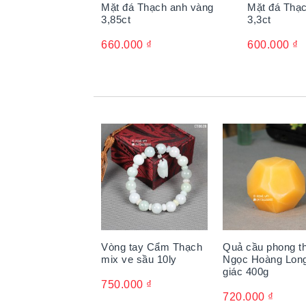
Mặt đá Thạch anh vàng
Mặt đá Thạ
3,85ct
3,3ct
660.000
₫
600.000
₫
Người xưa cho rằng mang theo đá thạch anh
La Mã cổ đại cho rằng mang bên mình viên 
ánh sáng của mặt trời xoa tan u tối, bóng đ
Vòng tay Cẩm Thạch
Quả cầu phong t
mix ve sầu 10ly
Ngọc Hoàng Lon
giác 400g
750.000
₫
720.000
₫