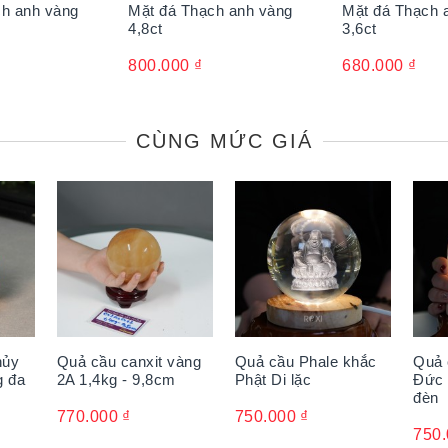
ch anh vàng
Mặt đá Thạch anh vàng
Mặt đá Thạch 
4,8ct
3,6ct
800.000
₫
680.000
₫
CÙNG MỨC GIÁ
 vàng bên người sẽ mang lại may mắn, sự bình yên cho bản t
đá Thạch anh vàng sẽ làm tinh thần thông thái hơn, bởi ánh s
êm.
hủy
Quả cầu canxit vàng
Quả cầu Phale khắc
Quả 
g đa
2A 1,4kg - 9,8cm
Phật Di lặc
Đức 
đèn
770.000
₫
750.000
₫
750