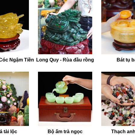
 Cóc Ngậm Tiền
Long Quy - Rùa đầu rồng
Bát tụ 
 tài lộc
Bộ ấm trà ngọc
Thạch anh