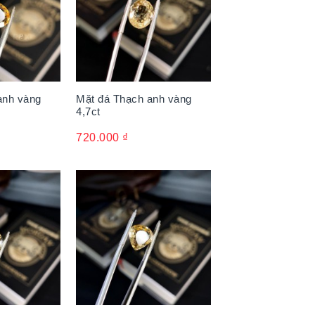
anh vàng
Mặt đá Thạch anh vàng
4,7ct
720.000
₫