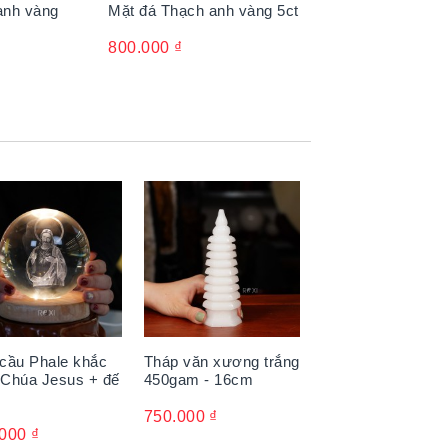
anh vàng
Mặt đá Thạch anh vàng 5ct
800.000
₫
hân, ngăn ngừa tà khí xâm hại. Người
áng của đá Thạch anh vàng như luồng
cầu Phale khắc
Tháp văn xương trắng
Chúa Jesus + đế
450gam - 16cm
750.000
₫
.000
₫