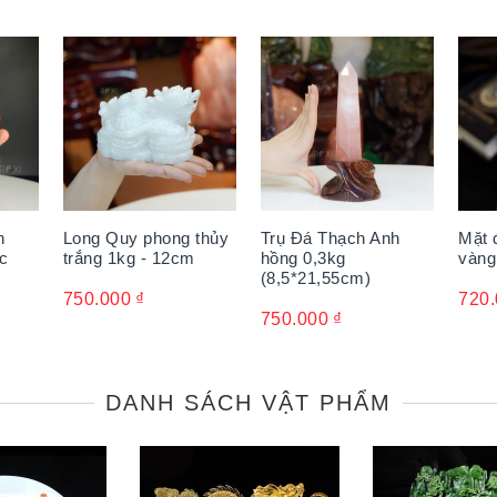
h
Long Quy phong thủy
Trụ Đá Thạch Anh
Mặt 
ắc
trắng 1kg - 12cm
hồng 0,3kg
vàng
(8,5*21,55cm)
750.000
₫
720
750.000
₫
DANH SÁCH VẬT PHẨM