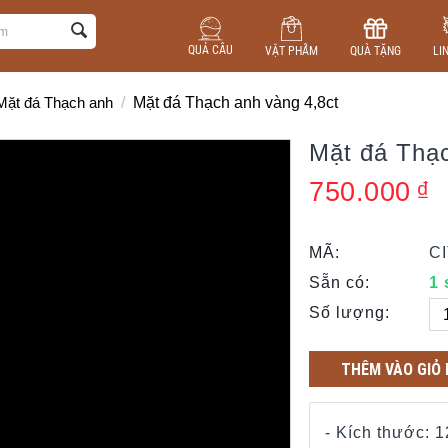
QUẢ CẦU
VẬT PHẨM
QUÀ TẶNG
LI
Mặt đá Thạch anh
/
Mặt đá Thạch anh vàng 4,8ct
Mặt đá Thạc
750.000
₫
MÃ:
C
Sẵn có:
1
Số lượng:
THÊM VÀO GIỎ
- Kích thước: 1