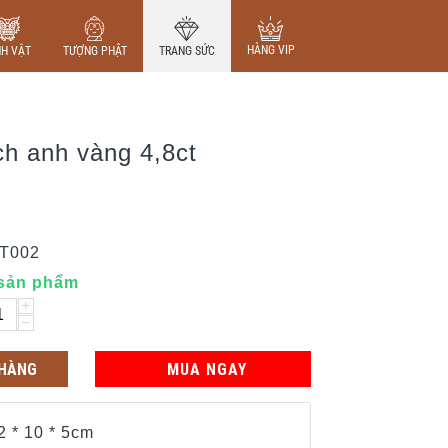
HÀNG VIP
NH VẬT
TƯỢNG PHẬT
TRANG SỨC
h anh vàng 4,8ct
IT002
 sản phẩm
+
−
 HÀNG
MUA NGAY
2 * 10 * 5cm