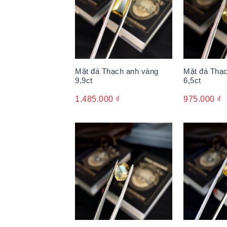
Mặt đá Thạch anh vàng
Mặt đá Thạ
9,9ct
6,5ct
1.485.000
₫
975.000
₫