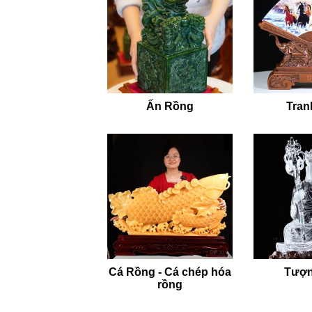
Ấn Rồng
Tran
Cá Rồng - Cá chép hóa
Tượn
rồng