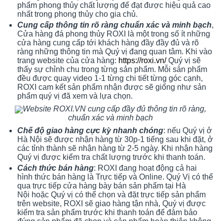
phẩm phong thủy chất lượng để đạt được hiệu quả cao
nhất trong phong thủy cho gia chủ.
Cung cấp thông tin rõ ràng chuẩn xác và minh bạch
,
Cửa hàng đá phong thủy ROXI là một trong số ít những
cửa hàng cung cấp tới khách hàng đầy đầy đủ và rõ
ràng những thông tin mà Quý vị đang quan tâm. Khi vào
trang website của cửa hàng:
https://roxi.vn/
Quý vị sẽ
thấy sự chỉnh chu trong từng sản phẩm. Mỗi sản phẩm
đều được quay video 1-1 từng chi tiết từng góc cạnh,
ROXI cam kết sản phẩm nhận được sẽ giống như sản
phẩm quý vị đã xem và lựa chọn.
Website ROXI.VN cung cấp đầy đủ thông tin rõ ràng,
chuẩn xác và minh bạch
Chế độ giao hàng cực kỳ nhanh chóng
: nếu Quý vị ở
Hà Nội sẽ được nhận hàng từ 30p-1 tiếng sau khi đặt, ở
các tỉnh thành sẽ nhận hàng từ 2-5 ngày. Khi nhận hàng
Quý vị được kiểm tra chất lượng trước khi thanh toán.
Cách thức bán hàng
: ROXI đang hoạt động cả hai
hình thức bán hàng là Trực tiếp và Online. Quý Vị có thể
qua trực tiếp cửa hàng bày bán sản phẩm tại Hà
Nội hoặc Quý vị có thể chọn và đặt trực tiếp sản phẩm
trên website, ROXI sẽ giao hàng tận nhà, Quý vị được
kiểm tra sản phẩm trước khi thanh toán để đảm bảo