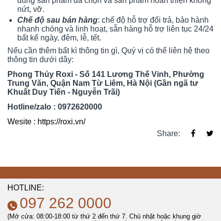
đúng sản phẩm đã chọn và sản phẩm hoàn thiện không
nứt, vỡ.
Chế độ sau bán hàng
: chế độ hỗ trợ đổi trả, bảo hành
nhanh chóng và linh hoạt, sẵn hàng hỗ trợ liên tục 24/24
bất kể ngày, đêm, lễ, tết.
Nếu cần thêm bất kì thông tin gì, Quý vị có thể liên hệ theo
thông tin dưới dây:
Phong Thủy Roxi - Số 141 Lương Thế Vinh, Phường
Trung Văn, Quận Nam Từ Liêm, Hà Nội (Gần ngã tư
Khuất Duy Tiến - Nguyễn Trãi)
Hotline/zalo : 0972620000
Wesite : https://roxi.vn/
Share:
HOTLINE:
097 262 0000
(Mở cửa: 08:00-18:00 từ thứ 2 đến thứ 7. Chủ nhật hoặc khung giờ