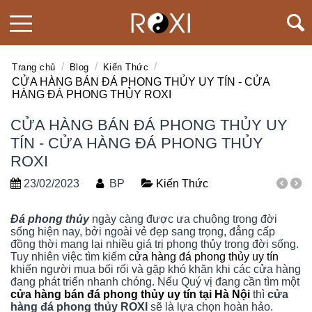
/
/
/
Trang chủ
Blog
Kiến Thức
CỬA HÀNG BÁN ĐÁ PHONG THỦY UY TÍN - CỬA
HÀNG ĐÁ PHONG THỦY ROXI
CỬA HÀNG BÁN ĐÁ PHONG THỦY UY
TÍN - CỬA HÀNG ĐÁ PHONG THỦY
ROXI
23/02/2023
BP
Kiến Thức
Đá phong thủy
ngày càng được ưa chuộng trong đời
sống hiện nay, bởi ngoài vẻ đẹp sang trọng, đẳng cấp
đồng thời mang lại nhiều giá trị phong thủy trong đời sống.
Tuy nhiên việc tìm kiếm
cửa hàng đá phong thủy uy tín
khiến người mua bối rối và gặp khó khăn khi các cửa hàng
đang phát triển nhanh chóng. Nếu Quý vị đang cần tìm một
cửa hàng bán đá phong thủy uy tín tại Hà Nội
thì
cửa
hàng đá phong thủy ROXI
sẽ là lựa chọn hoàn hảo.