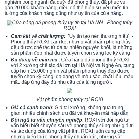
nghiệm trong ngành đá quý- đã phong thủy, đã phục vụ
gần 20.000 khách hàng, điều đó thể hiện sự yêu mến tin
tưởng của khách hàng cũng như uy tín của cửa hàng.
Cửa hàng đá phong thủy uy tín tại Hà Nội - Phong thủy
ROXI
Cam kết về chất lượng:
‘’Uy tín tạo nên thương hiệu’’ -
Phong thủy ROXI cam kết những vật phẩm phong thủy
đều được chế tác từ đá tự nhiên nguyên khối, là những
sản phẩm đẹp nhất được tuyển chọn sàng lọc kỹ càng
Đa dạng về mẫu mã
: Cửa hàng đá phong thuỷ ROXI
với 2 xưởng chế tác đá lớn tại Hà Nội và Nghệ An, cung
cấp hơn 15.000 nghìn vật phẩm phong thuỷ đẹp được
tuyển chọn kỹ càng, đa dạng về màu sắc, chất liệu, mẫu
mã.. đáp ứng đầy đủ nhu cầu của từng người.
Vật phẩm phong thủy tại ROXI
Giá cả cạnh tranh
: Giá tại xưởng, không qua trung
gian, nhiều chính sách ưu đãi và khuyến mãi hấp dẫn
Đội ngũ tư vấn chuyên nghiệp
: ROXI với đội ngũ tư
vấn hiểu biết chuyên sâu về phong thủy cũng như giá trị
và tác dụng của từng vật phẩm, ROXI luôn cung cấp
những kiến thức phong thủy chuẩn xác, những vật