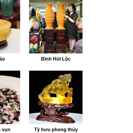
bảo
Bình Hút Lộc
 vụn
Tỳ hưu phong thủy