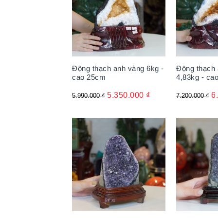
Động thạch anh vàng 6kg -
Động thạch 
cao 25cm
4,83kg - ca
5.350.000
₫
6
5.990.000
₫
7.200.000
₫