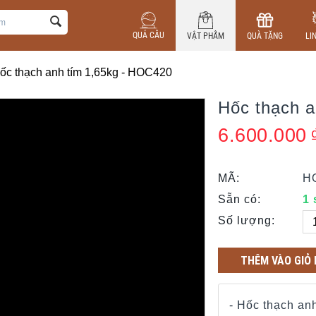
QUẢ CẦU
VẬT PHẨM
QUÀ TẶNG
LI
ốc thạch anh tím 1,65kg - HOC420
Hốc thạch 
6.600.000
MÃ:
H
Sẵn có:
1
Số lượng:
THÊM VÀO GIỎ
- Hốc thạch anh