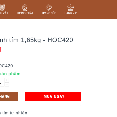
HÀNG VIP
NH VẬT
TƯỢNG PHẬT
TRANG SỨC
anh tím 1,65kg - HOC420
₫
OC420
 sản phẩm
+
−
 HÀNG
MUA NGAY
 tím tự nhiên