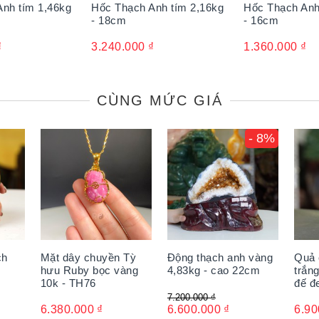
nh tím 1,46kg
Hốc Thạch Anh tím 2,16kg
Hốc Thạch Anh
- 18cm
- 16cm
₫
3.240.000
₫
1.360.000
₫
CÙNG MỨC GIÁ
- 8%
ch
Mặt dây chuyền Tỳ
Động thạch anh vàng
Quả 
hưu Ruby bọc vàng
4,83kg - cao 22cm
trắn
10k - TH76
đế đ
7.200.000
₫
6.380.000
₫
6.600.000
₫
6.90