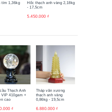
 tím 1,36kg
Hốc thạch anh vàng 2,18kg
- 17,5cm
5.450.000
₫
cầu Thạch Anh
Tháp văn xương
g VIP 410gam +
thạch anh vàng
en cao
0,86kg - 19,5cm
0.000
₫
6.880.000
₫