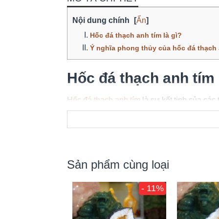
Nội dung chính
[
Ẩn
]
Hốc đá thạch anh tím là gì?
Ý nghĩa phong thủy của hốc đá thạch
Hốc đá thạch anh tím 
Hốc đá thạch anh tím
là sự kết tinh của các
Hốc thạch anh
tím hay còn gọi là Amethyst 
hốc đá, màu tím của thạch anh tím đến từ sự
nhiên.
Sản phẩm cùng loại
- 11%