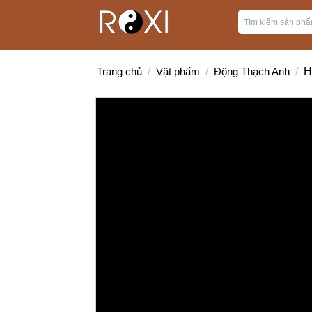
Trang chủ
/
Vật phẩm
/
Động Thạch Anh
/
H