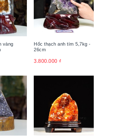
h vàng
Hốc thạch anh tím 5,7kg -
m
26cm
3.800.000
₫