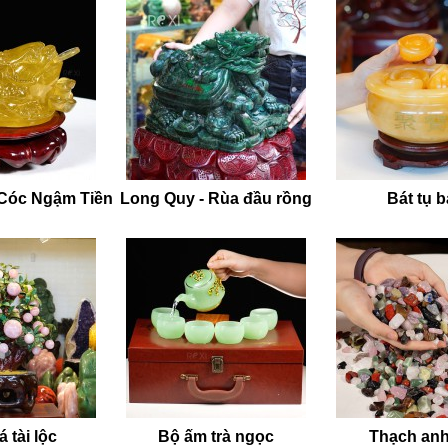
 Cóc Ngậm Tiền
Long Quy - Rùa đầu rồng
Bát tụ 
 tài lộc
Bộ ấm trà ngọc
Thạch anh