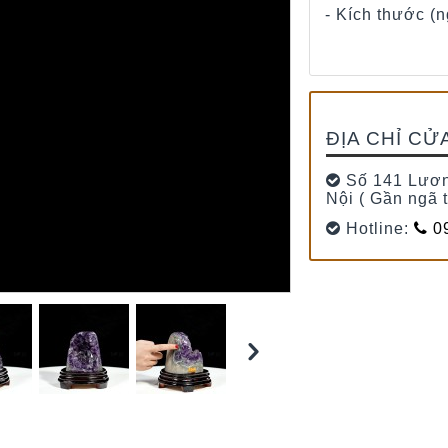
- Kích thước (n
ĐỊA CHỈ CỬ
Số 141 Lươn
Nội ( Gần ngã 
Hotline:
09