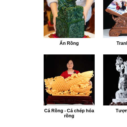
Ấn Rồng
Tran
Cá Rồng - Cá chép hóa
Tượn
rồng