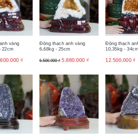
anh vàng
Động thạch anh vàng
Động thạch an
o 22cm
6,68kg - 25cm
10,35kg - 34c
.600.000
₫
5.880.000
₫
12.500.000
₫
6.500.000
₫