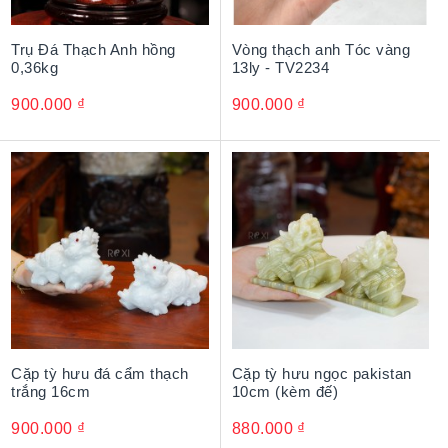
Trụ Đá Thạch Anh hồng
Vòng thạch anh Tóc vàng
0,36kg
13ly - TV2234
900.000
₫
900.000
₫
Cặp tỳ hưu đá cẩm thạch
Cặp tỳ hưu ngọc pakistan
trắng 16cm
10cm (kèm đế)
900.000
₫
880.000
₫