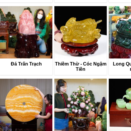
Đá Trấn Trạch
Thiềm Thừ - Cóc Ngậm
Long Quy
Tiền