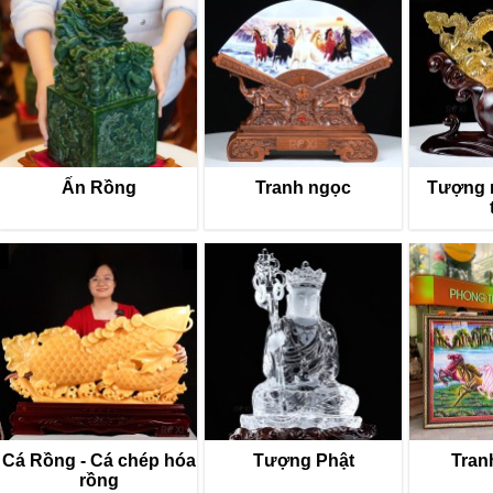
Ấn Rồng
Tranh ngọc
Tượng 
Cá Rồng - Cá chép hóa
Tượng Phật
Tran
rồng