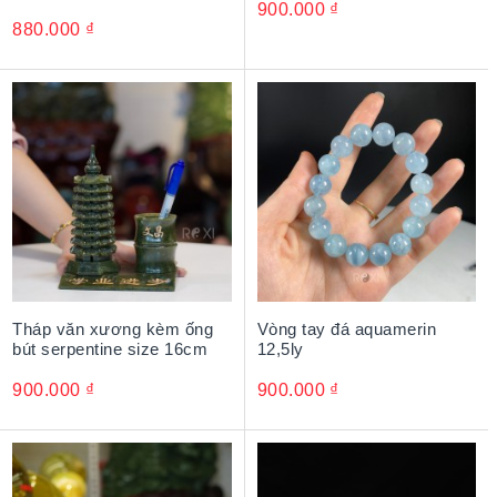
900.000
₫
880.000
₫
Tháp văn xương kèm ống
Vòng tay đá aquamerin
bút serpentine size 16cm
12,5ly
900.000
₫
900.000
₫