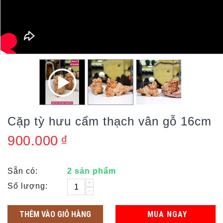
Cặp tỳ hưu cẩm thạch vân gỗ 16cm
900.000
₫
Sẵn có:
2 sản phẩm
+
Số lượng:
−
THÊM VÀO GIỎ HÀNG
MUA NGAY