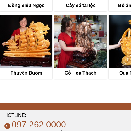
Đồng điếu Ngọc
Cây đá tài lộc
Bộ ấm
Thuyền Buồm
Gỗ Hóa Thạch
Quà 
HOTLINE:
097 262 0000