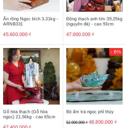
Ấn rồng Ngọc bích 3,31kg -
Động thạch anh tím 39,25kg
ARNB331
(nguyên đá) - cao 93cm
45.600.000
₫
47.000.000
₫
- 6%
Gỗ hóa thạch (Gỗ hóa
Bộ ấm trà ngọc phỉ thúy
ngọc) 21,56kg - cao 65cm
48.800.000
₫
52.000.000
₫
47.400.000
₫