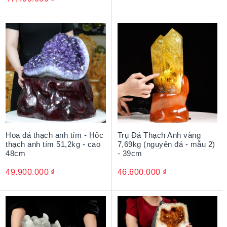
Hoa đá thạch anh tím - Hốc
Trụ Đá Thạch Anh vàng
thạch anh tím 51,2kg - cao
7,69kg (nguyên đá - mẫu 2)
48cm
- 39cm
49.900.000
₫
46.600.000
₫