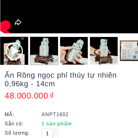
Ấn Rồng ngọc phỉ thúy tự nhiên
0,96kg - 14cm
48.000.000
₫
MÃ:
ANPT1602
Sẵn có:
1 sản phẩm
+
Số lượng:
−