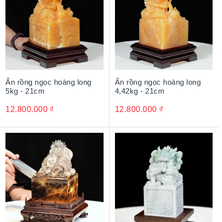
người hoạt động trong lĩnh vực chính trị ưa chuộng vì
mang đến nhiều tác dụng.
Ấn rồng phong thủy
là vật phẩm dùng để làm
quà tặng
sếp
, quà tặng cho những người hoạt động chính trị thể
hiện sự tôn trọng và mong muốn sự thành công thăng
tiến đến với người được tặng.
Ấn rồng ngọc hoàng long
Ấn rồng ngọc hoàng long
5kg - 21cm
4,42kg - 21cm
12.800.000
₫
12.800.000
₫