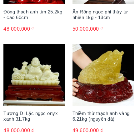
Động thạch anh tím 25,2kg
Ấn Rồng ngọc phỉ thúy tự
- cao 60cm
nhiên 1kg - 13cm
48.000.000
₫
50.000.000
₫
Tượng Di Lặc ngọc onyx
Thiềm thừ thạch anh vàng
xanh 31,7kg
6,21kg (nguyên đá)
48.000.000
₫
49.600.000
₫