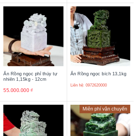
Ý nghĩa và Tác dụng của ấn
rồng bằng đá trong phong
thủy
Ấn rồng mang trong mình ý nghĩa của quyền lực và
thành công. Trong phong thủy, ấn rồng được cho là có
khả năng mang lại may mắn, thịnh vượng và sự bảo vệ
tới gia chủ. Đặc biệt, đối với những người lãnh đạo, ấn
rồng thể hiện quyền uy, khẳng định địa vị, tránh việc cấp
Ấn Rồng ngọc phỉ thúy tự
Ấn Rồng ngọc bích 13,1kg
dưới lấn quyền, phòng trừ tiểu nhân quấy phá, hóa giải
nhiên 1,15kg - 12cm
thị phi, hỗ trợ bản mệnh gia chủ thêm thịnh vượng vững
Liên hệ: 0972620000
55.000.000
₫
vàng.
Ấn rồng đặt trên bàn làm việc của các sếp, các nhà
quản lý, lãnh đạo mang vượng khí cát khí, giúp gia chủ
Miễn phí vận chuyển
đưa ra những chính sách quyết định đúng đắn trong
công việc ngày càng thăng quan tiến chức, phát lộ trên
con đường sự nghiệp.