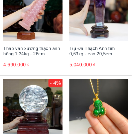
Tháp văn xương thạch anh
Trụ Đá Thạch Anh tím
hồng 1,34kg - 26cm
0,63kg - cao 20,5cm
4.690.000
₫
5.040.000
₫
- 4%