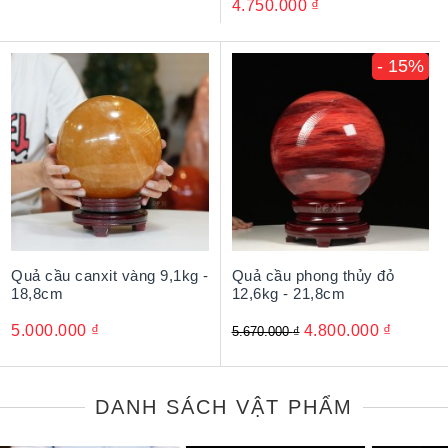
4.750.000
₫
- 15%
Quả cầu canxit vàng 9,1kg -
Quả cầu phong thủy đỏ
18,8cm
12,6kg - 21,8cm
5.000.000
₫
4.800.000
₫
5.670.000
₫
DANH SÁCH VẬT PHẨM