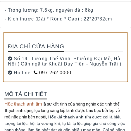
- Trọng lượng: 7,6kg, nguyên đá : 6kg
- Kích thước (Dài * Rộng * Cao) : 22*20*32cm
ĐỊA CHỈ CỬA HÀNG
Số 141 Lương Thế Vinh, Phường Đại Mỗ, Hà
Nội ( Gần ngã tư Khuất Duy Tiến - Nguyễn Trãi )
Hotline:
097 262 0000
MÔ TẢ CHI TIẾT
Hốc thạch anh tím
 là sự kết tinh của hàng nghìn các tinh thể 
thạch anh dạng lục lăng sáng lấp lánh được bao bọc bởi lớp vỏ 
mã não phía bên ngoài,
Hốc đá thạch anh tím
được coi là biểu
tượng tài lộc, hội tụ vượng khí, tụ tài tụ lộc giúp gia chủ công việc
hanh thông, làm ăn phát đạt và gặp nhiều may mắn. Chỉ số năng