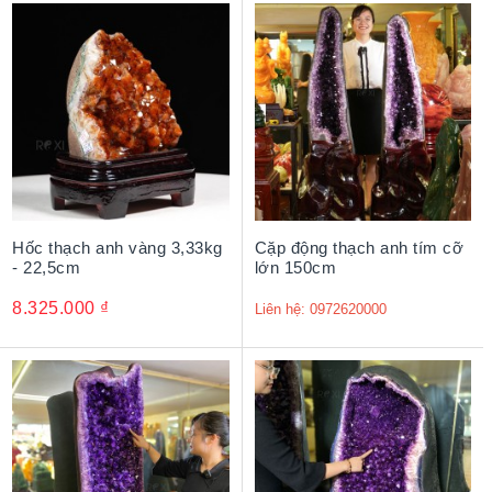
Hốc thạch anh vàng 3,33kg
Cặp động thạch anh tím cỡ
- 22,5cm
lớn 150cm
8.325.000
₫
Liên hệ: 0972620000