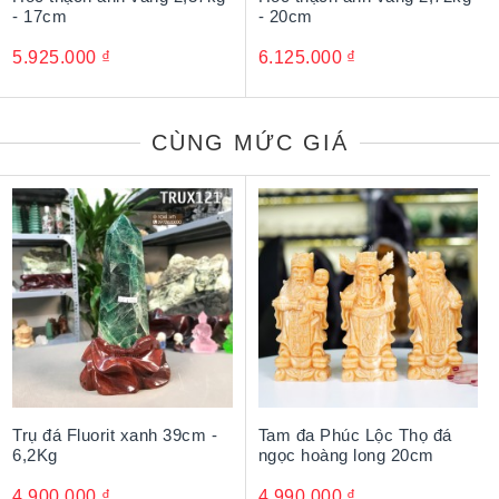
- 17cm
- 20cm
5.925.000
₫
6.125.000
₫
CÙNG MỨC GIÁ
Trụ đá Fluorit xanh 39cm -
Tam đa Phúc Lộc Thọ đá
6,2Kg
ngọc hoàng long 20cm
4.900.000
₫
4.990.000
₫