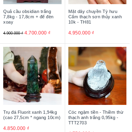
Quả cầu obsidian trắng
Mặt dây chuyền Tỳ hưu
7,8kg - 17,8cm + đế đèn
Cẩm thạch sơn thủy xanh
xoay
10k - TH81
4.700.000
₫
4.950.000
₫
4.900.000
₫
Trụ đá Fluorit xanh 1,94kg
Cóc ngậm tiền - Thiềm thừ
(cao 27,5cm * ngang 10cm)
thạch anh trắng 0,95kg -
TTT2703
4.850.000
₫