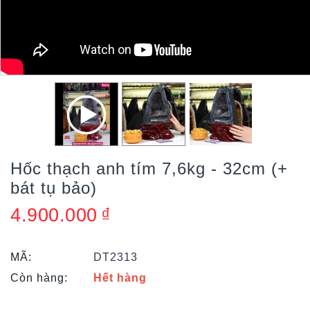
Hốc thạch anh tím 7,6kg - 32cm (+
bát tụ bảo)
4.900.000
₫
MÃ:
DT2313
Còn hàng:
Hết hàng